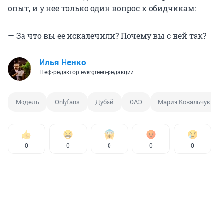
опыт, и у нее только один вопрос к обидчикам:
— За что вы ее искалечили? Почему вы с ней так?
Илья Ненко
Шеф-редактор evergreen-редакции
Модель
Onlyfans
Дубай
ОАЭ
Мария Ковальчук
0
0
0
0
0