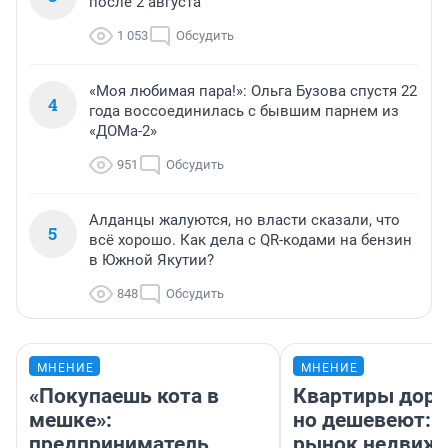
после 2 августа
1 053
Обсудить
«Моя любимая пара!»: Ольга Бузова спустя 22
4
года воссоединилась с бывшим парнем из
«ДОМа-2»
951
Обсудить
Алданцы жалуются, но власти сказали, что
5
всё хорошо. Как дела с QR-кодами на бензин
в Южной Якутии?
848
Обсудить
МНЕНИЕ
МНЕНИЕ
«Покупаешь кота в
Квартиры дор
мешке»:
но дешевеют: 
предприниматель
рынок недвиж