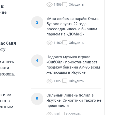
1 506
Обсудить
 и
 не
«Моя любимая пара!»: Ольга
3
Бузова спустя 22 года
воссоединилась с бывшим
парнем из «ДОМа-2»
вас баня
1 460
Обсудить
оту
Недолго музыка играла.
4
минать:
«СибОйл» приостаналивает
продажу бензина АИ-95 всем
звали
желающим в Якутске
ернела,
1 027
Обсудить
 и ее
Сильный ливень полил в
5
нка в
Якутске. Синоптики такого не
предвидели
женным
888
Обсудить