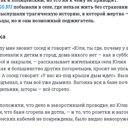
GS.RU
побывали в селе, где нельзя жить без страховки
выслушали трагическую историю, в которой жертва —
ьцы, но и сам возможный поджигатель.
ка
у мне звонит сосед и говорит: «Юля, ты где, почему у 
поехали к детям в город, дома никого нет — как в субб
всё и закрыли, — рассказывает жительница села Юлия
как и большинство других погорельцев, просит не упо
— А сосед говорит: «У вас из-под крыши дым идет». Вы
дъехал, а там всё уже дымило. Вагонка вся в бане поч
дильник, шторы — всё сгорело.
оложили, что дело в закоротившей проводке, но Юлия
 что баня сгорела не дотла, — и то, что розетки и ваго
ческих кабелей не повреждены, было видно невоору