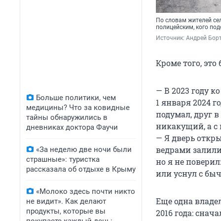
По словам жителей се
полицейским, кого по
Источник: 
Андрей Борт
Кроме того, это
— В 2023 году к
Больше политики, чем
1 января
2024 го
медицины? Что за ковидные
подумал, друг в
тайны обнаружились в
никакущий, а с 
дневниках доктора Фаучи
— Я дверь откры
ведрами залили,
«За неделю две ночи были
страшные»: туристка
но я не поверил
рассказала об отдыхе в Крыму
или уснул с быч
«Молоко здесь почти никто
Еще одна владе
не видит». Как делают
продукты, которые вы
2016 года
: снач