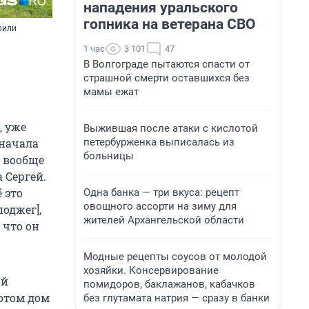
нападения уральского
гопника на ветерана СВО
рили
1 час
3 101
47
В Волгограде пытаются спасти от
страшной смерти оставшихся без
мамы ежат
, уже
Выжившая после атаки с кислотой
петербурженка выписалась из
Сначала
больницы
, вообще
 Сергей.
 это
Одна банка — три вкуса: рецепт
овощного ассорти на зиму для
поджег],
жителей Архангельской области
 что он
Модные рецепты соусов от молодой
хозяйки. Консервирование
ой
помидоров, баклажанов, кабачков
потом дом
без глутамата натрия — сразу в банки