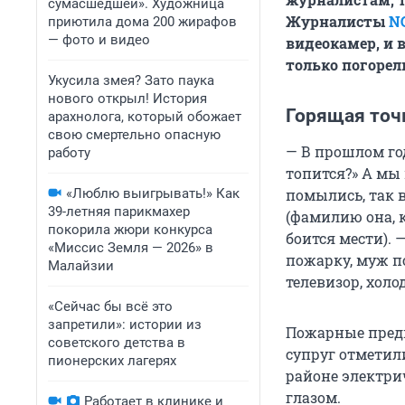
сумасшедшей». Художница
Журналисты
N
приютила дома 200 жирафов
— фото и видео
видеокамер, и 
только погорел
Укусила змея? Зато паука
нового открыл! История
Горящая точ
арахнолога, который обожает
свою смертельно опасную
— В прошлом год
работу
топится?» А мы 
«Люблю выигрывать!» Как
помылись, так 
39-летняя парикмахер
(фамилию она, 
покорила жюри конкурса
боится мести). 
«Миссис Земля — 2026» в
пожарку, муж по
Малайзии
телевизор, холо
«Сейчас бы всё это
запретили»: истории из
Пожарные предп
советского детства в
супруг отметили,
пионерских лагерях
районе электри
глазом.
Работает в клинике и