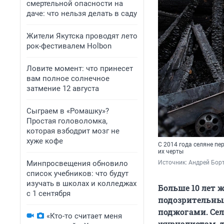
смертельной опасности на
даче: что нельзя делать в саду
Жители Якутска проводят лето
рок-фестивалем Holbon
Ловите момент: что принесет
вам полное солнечное
затмение 12 августа
Сыграем в «Ромашку»?
Простая головоломка,
которая взбодрит мозг не
хуже кофе
С 2014 года селяне п
их черты
Минпросвещения обновило
Источник: 
Андрей Борт
список учебников: что будут
изучать в школах и колледжах
Больше 10 лет 
с 1 сентября
подозрительны
поджогами. Сел
«Кто-то считает меня
журналистам, т