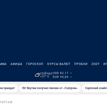
АММА
АФИША
ГОРОСКОП
КУРСЫ ВАЛЮТ
ПРОБКИ
ZODY
И
USD 82,17
СЕЙЧАС
+27°C
EUR 94,84
не приедет
Юг Якутии получил бензин от «Газпром»
Сербский снайп
ПОРТАЖ