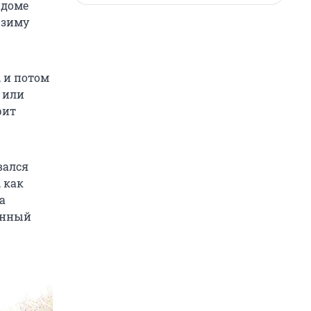
 доме
 зиму
, и потом
ь или
рит
вался
 как
а
шенный