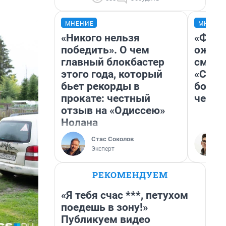
МНЕНИЕ
МНЕНИ
«Никого нельзя
«Фина
победить». О чем
ожида
главный блокбастер
смотр
этого года, который
«Стар
бьет рекорды в
больш
прокате: честный
честн
отзыв на «Одиссею»
Нолана
Стас Соколов
Эксперт
РЕКОМЕНДУЕМ
«Я тебя счас ***, петухом
поедешь в зону!»
Публикуем видео