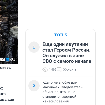
ТОП 5
Еще один якутянин
1
стал Героем России.
Он служил в зоне
СВО с самого начала
меют все
1 692
Обсудить
«Дело не в юбке или
2
макияже». Следователь
от
объяснил, кто чаще
аны
становится жертвой
ана как
изнасилования