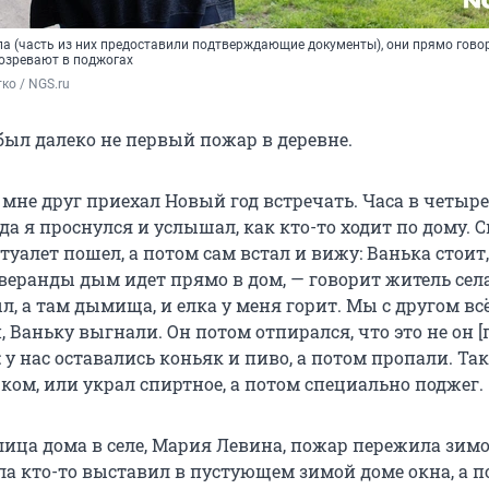
ла (часть из них предоставили подтверждающие документы), они прямо гово
дозревают в поджогах
ко / NGS.ru
 был далеко не первый пожар в деревне.
о мне друг приехал Новый год встречать. Часа в четыре
да я проснулся и услышал, как кто-то ходит по дому. 
 туалет пошел, а потом сам встал и вижу: Ванька стоит
веранды дым идет прямо в дом, — говорит житель села
л, а там дымища, и елка у меня горит. Мы с другом всё
 Ваньку выгнали. Он потом отпирался, что это не он [
: у нас оставались коньяк и пиво, а потом пропали. Так
ком, или украл спиртное, а потом специально поджег.
лица дома в селе, Мария Левина, пожар пережила зим
ала кто-то выставил в пустующем зимой доме окна, а 