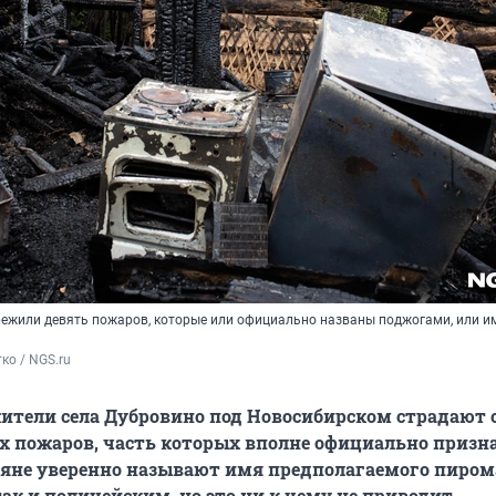
ережили девять пожаров, которые или официально названы поджогами, или и
ко / NGS.ru
жители села Дубровино под Новосибирском страдают 
х пожаров, часть которых вполне официально призн
яне уверенно называют имя предполагаемого пиром
ак и полицейским, но это ни к чему не приводит.