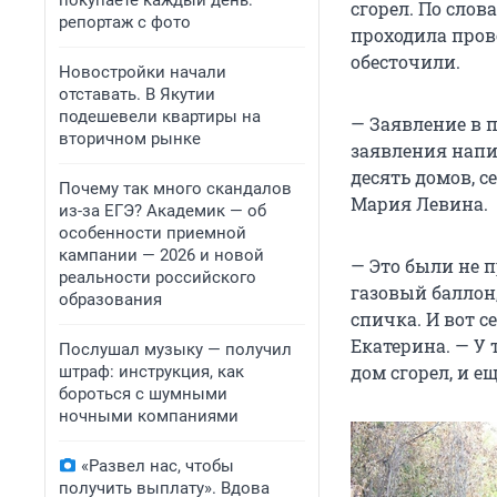
покупаете каждый день:
сгорел. По слов
репортаж с фото
проходила пров
обесточили.
Новостройки начали
отставать. В Якутии
подешевели квартиры на
— Заявление в п
вторичном рынке
заявления напис
десять домов, с
Почему так много скандалов
Мария Левина.
из-за ЕГЭ? Академик — об
особенности приемной
кампании — 2026 и новой
— Это были не 
реальности российского
газовый баллон,
образования
спичка. И вот с
Екатерина. — У
Послушал музыку — получил
дом сгорел, и е
штраф: инструкция, как
бороться с шумными
ночными компаниями
«Развел нас, чтобы
получить выплату». Вдова