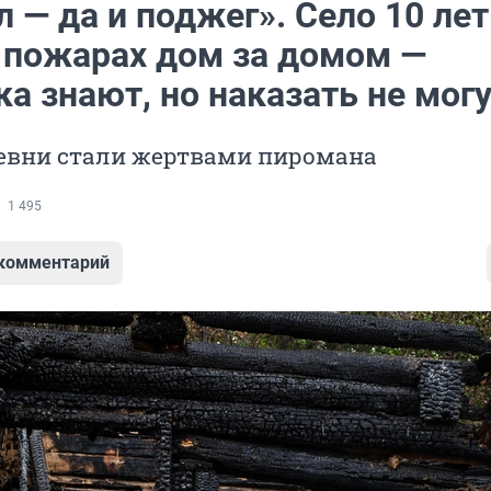
 — да и поджег». Село 10 лет
в пожарах дом за домом —
а знают, но наказать не мог
евни стали жертвами пиромана
1 495
 комментарий