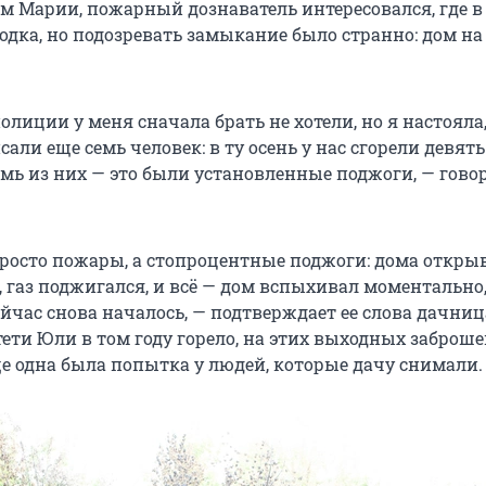
ам Марии, пожарный дознаватель интересовался, где в
одка, но подозревать замыкание было странно: дом на
олиции у меня сначала брать не хотели, но я настояла
али еще семь человек: в ту осень у нас сгорели девят
емь из них — это были установленные поджоги, — гово
просто пожары, а стопроцентные поджоги: дома откры
 газ поджигался, и всё — дом вспыхивал моментально,
ейчас снова началось, — подтверждает ее слова дачниц
 тети Юли в том году горело, на этих выходных забро
ще одна была попытка у людей, которые дачу снимали.