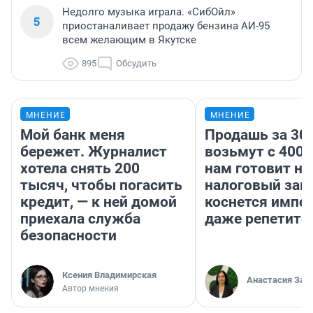
Недолго музыка играла. «СибОйл»
5
приостаналивает продажу бензина АИ-95
всем желающим в Якутске
895
Обсудить
МНЕНИЕ
МНЕНИЕ
Мой банк меня
Продашь за 300
бережет. Журналист
возьмут с 4000
хотела снять 200
нам готовит н
тысяч, чтобы погасить
налоговый зако
кредит, — к ней домой
коснется импор
приехала служба
даже репетито
безопасности
Ксения Владимирская
Анастасия Зав
Автор мнения