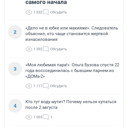
самого начала
1 532
Обсудить
«Дело не в юбке или макияже». Следователь
2
объяснил, кто чаще становится жертвой
изнасилования
1 392
Обсудить
«Моя любимая пара!»: Ольга Бузова спустя 22
3
года воссоединилась с бывшим парнем из
«ДОМа-2»
1 117
Обсудить
Кто тут воду мутит? Почему нельзя купаться
4
после 2 августа
1 065
1