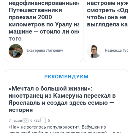
недофинансированные».
настроем нужн
Путешественники
смотреть «Оди
проехали 2000
чтобы она не
километров по Уралу на
выглядела как
машине — стоило ли оно
того
Екатерина Литкевич
Надежда Губар
РЕКОМЕНДУЕМ
«Мечтал о большой жизни»:
иностранец из Камеруна переехал в
Ярославль и создал здесь семью —
история
7 часов
6 722
5
«Нам не хотелось популярности». Бабушки из
уральской глубинки стали звездами соцсетей — они