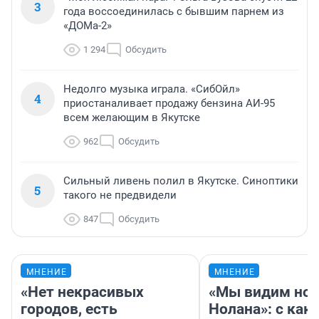
3
года воссоединилась с бывшим парнем из
«ДОМа-2»
1 294
Обсудить
Недолго музыка играла. «СибОйл»
4
приостаналивает продажу бензина АИ-95
всем желающим в Якутске
962
Обсудить
Сильный ливень полил в Якутске. Синоптики
5
такого не предвидели
847
Обсудить
МНЕНИЕ
МНЕНИЕ
«Нет некрасивых
«Мы видим нов
городов, есть
Нолана»: с как