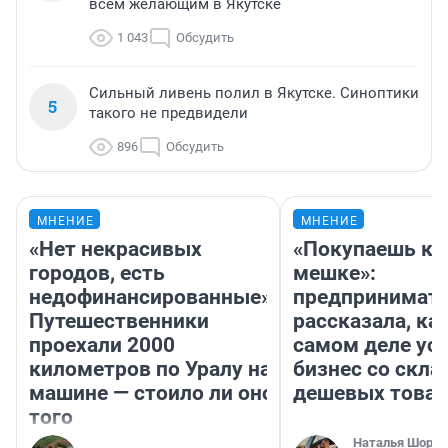
всем желающим в Якутске
1 043
Обсудить
Сильный ливень полил в Якутске. Синоптики
5
такого не предвидели
896
Обсудить
МНЕНИЕ
МНЕНИЕ
«Нет некрасивых
«Покупаешь ко
городов, есть
мешке»:
недофинансированные».
предпринимат
Путешественники
рассказала, как
проехали 2000
самом деле ус
километров по Уралу на
бизнес со скл
машине — стоило ли оно
дешевых това
того
Наталья Шорох