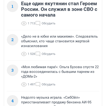
Еще один якутянин стал Героем
1
России. Он служил в зоне СВО с
самого начала
1 713
Обсудить
«Дело не в юбке или макияже». Следователь
2
объяснил, кто чаще становится жертвой
изнасилования
1 528
Обсудить
«Моя любимая пара!»: Ольга Бузова спустя 22
3
года воссоединилась с бывшим парнем из
«ДОМа-2»
1 497
Обсудить
Недолго музыка играла. «СибОйл»
4
приостаналивает продажу бензина АИ-95