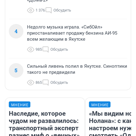
«ДОМа-2»
1 376
Обсудить
Недолго музыка играла. «СибОйл»
4
приостаналивает продажу бензина АИ-95
всем желающим в Якутске
985
Обсудить
Сильный ливень полил в Якутске. Синоптики
5
такого не предвидели
865
Обсудить
МНЕНИЕ
МНЕНИЕ
Наследие, которое
«Мы видим нов
чудом не развалилось:
Нолана»: с как
транспортный эксперт
настроем нужн
разнес миф о «вечных»
смотреть «Оди