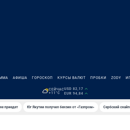
АММА
АФИША
ГОРОСКОП
КУРСЫ ВАЛЮТ
ПРОБКИ
ZODY
И
USD 82,17
СЕЙЧАС
+11°C
EUR 94,84
не приедет
Юг Якутии получил бензин от «Газпром»
Сербский снайп