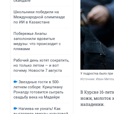
скандале
Школьники победили на
Международной олимпиаде
по ИИ в Казахстане
Побережье Анапы
заполонили ядовитые
медузы: что происходит с
пляжами
Рабочий день хотят сократить,
но только летом — и вот
почему. Новости 7 августа
У подростка было при 
Источник: 
Иван Митюш
Звездные гости в 500-
летнем соборе: Криштиану
В Курске 16-лет
Роналду готовится сыграть
свадьбу века на Мадейре
ножи, молоток и
нападении.
Нагиева не узнать! Как
выглядели звезды культовой