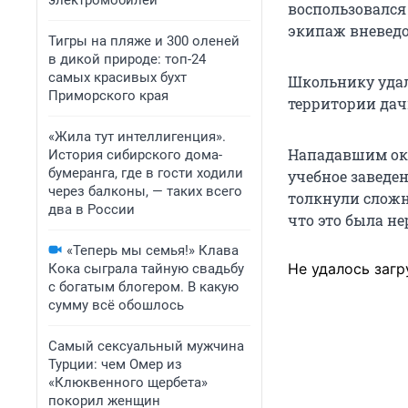
электромобилей
воспользовался
экипаж вневедо
Тигры на пляже и 300 оленей
в дикой природе: топ-24
самых красивых бухт
Школьнику удал
Приморского края
территории дач
«Жила тут интеллигенция».
Нападавшим ока
История сибирского дома-
бумеранга, где в гости ходили
учебное заведе
через балконы, — таких всего
толкнули сложн
два в России
что это была н
«Теперь мы семья!» Клава
Не удалось загр
Кока сыграла тайную свадьбу
с богатым блогером. В какую
сумму всё обошлось
Самый сексуальный мужчина
Турции: чем Омер из
«Клюквенного щербета»
покорил женщин