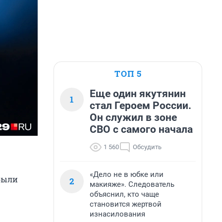
ТОП 5
Еще один якутянин
1
стал Героем России.
Он служил в зоне
СВО с самого начала
1 560
Обсудить
«Дело не в юбке или
 были
2
макияже». Следователь
объяснил, кто чаще
становится жертвой
изнасилования