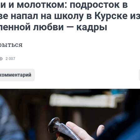
и и молотком: подросток в
е напал на школу в Курске из
ленной любви — кадры
рыться
2 007
 комментарий