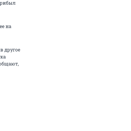
прибыл
ее на
в другое
тка
ообщают,