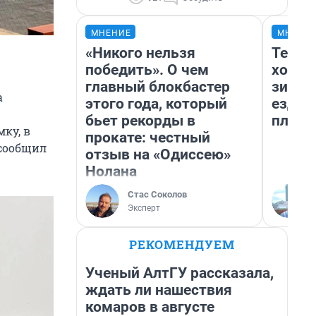
МНЕНИЕ
МНЕНИ
«Никого нельзя
Тепло
победить». О чем
холод
главный блокбастер
зимой
а
этого года, который
ездит
бьет рекорды в
плюсы
мку, в
прокате: честный
 сообщил
отзыв на «Одиссею»
Нолана
Стас Соколов
Эксперт
РЕКОМЕНДУЕМ
Ученый АлтГУ рассказала,
ждать ли нашествия
комаров в августе