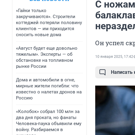
С ножам
«Гайки только
балаклав
закручиваются». Строители
коттеджей потеряли половину
неразде
клиентов — им приходится
сносить новые дома
Он успел ск
«Август будет еще довольно
тяжелым». Эксперты — об
10 января 2025, 17:42
обстановке на топливном
рынке России
Написать
Дома и автомобили в огне,
мирные жители погибли: что
известно о налетах дронов на
Россию
«Колобок» собрал 100 млн за
два дня проката, но фанаты
Человека-паука объявили ему
войну. Разбираемся в