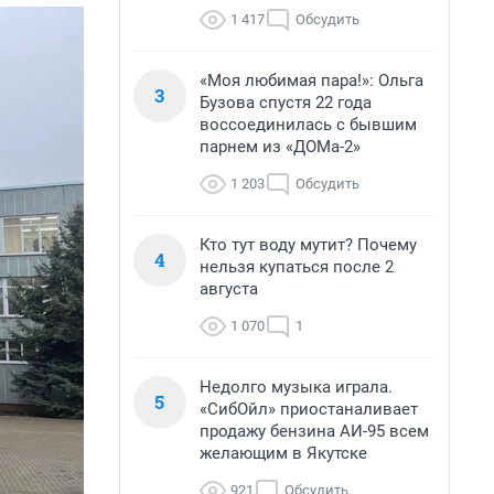
1 417
Обсудить
«Моя любимая пара!»: Ольга
3
Бузова спустя 22 года
воссоединилась с бывшим
парнем из «ДОМа-2»
1 203
Обсудить
Кто тут воду мутит? Почему
4
нельзя купаться после 2
августа
1 070
1
Недолго музыка играла.
5
«СибОйл» приостаналивает
продажу бензина АИ-95 всем
желающим в Якутске
921
Обсудить