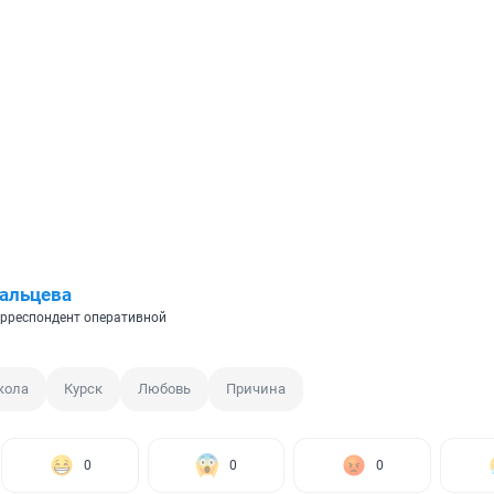
альцева
рреспондент оперативной
кола
Курск
Любовь
Причина
0
0
0