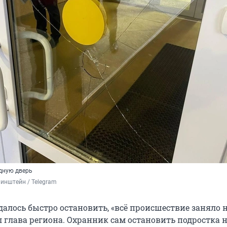
дную дверь
инштейн / Telegram
алось быстро остановить, «всё происшествие заняло н
 глава региона. Охранник сам остановить подростка н