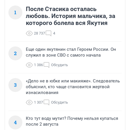
После Стасика осталась
1
любовь. История мальчика, за
которого болела вся Якутия
28 737
4
Еще один якутянин стал Героем России. Он
2
служил в зоне СВО с самого начала
1 386
Обсудить
«Дело не в юбке или макияже». Следователь
3
объяснил, кто чаще становится жертвой
изнасилования
1 307
Обсудить
Кто тут воду мутит? Почему нельзя купаться
4
после 2 августа