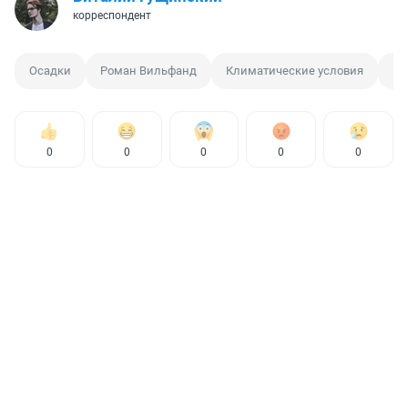
корреспондент
Осадки
Роман Вильфанд
Климатические условия
Гл
0
0
0
0
0