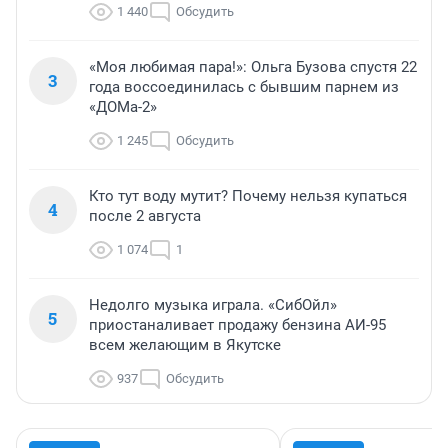
1 440
Обсудить
«Моя любимая пара!»: Ольга Бузова спустя 22
3
года воссоединилась с бывшим парнем из
«ДОМа-2»
1 245
Обсудить
Кто тут воду мутит? Почему нельзя купаться
4
после 2 августа
1 074
1
Недолго музыка играла. «СибОйл»
5
приостаналивает продажу бензина АИ-95
всем желающим в Якутске
937
Обсудить