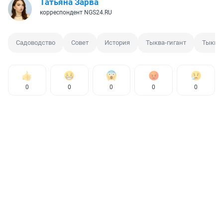
Татьяна Зарва
корреспондент NGS24.RU
Садоводство
Совет
История
Тыква-гигант
Тыква 
0
0
0
0
0