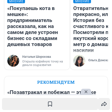
МНЕНИЕ
МНЕНИЕ
«Покупаешь кота в
Отвратительно
мешке»:
прекрасно, или
предприниматель
История без
рассказала, как на
счастливого ко
самом деле устроен
Посмотрели п
бизнес со складами
якутский коро
дешевых товаров
метр о домаш
насилии
Наталья Шорохова
Ольга Донская
Открыла кофейную точку на
деньги соцразвития
РЕКОМЕНДУЕМ
«Позавтракал и побежал — это уже
привычка»: история пермского
марафонца Владимира Никитина — он
стал чемпионом РФ 35 раз