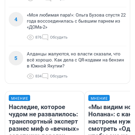
«Моя любимая пара!»: Ольга Бузова спустя 22
4
года воссоединилась с бывшим парнем из
«ДОМа-2»
876
Обсудить
Алданцы жалуются, но власти сказали, что
5
всё хорошо. Как дела с QR-кодами на бензин
в Южной Якутии?
834
Обсудить
МНЕНИЕ
МНЕНИЕ
Наследие, которое
«Мы видим нов
чудом не развалилось:
Нолана»: с как
транспортный эксперт
настроем нужн
разнес миф о «вечных»
смотреть «Оди