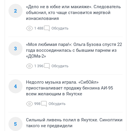
«Дело не в юбке или макияже». Следователь
2
объяснил, кто чаще становится жертвой
изнасилования
1 488
Обсудить
«Моя любимая пара!»: Ольга Бузова спустя 22
3
года воссоединилась с бывшим парнем из
«ДОМа-2»
1 396
Обсудить
Недолго музыка играла. «СибОйл»
4
приостаналивает продажу бензина АИ-95
всем желающим в Якутске
998
Обсудить
Сильный ливень полил в Якутске. Синоптики
5
такого не предвидели