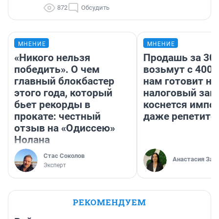
872
Обсудить
МНЕНИЕ
МНЕНИЕ
«Никого нельзя
Продашь за 300
победить». О чем
возьмут с 4000
главный блокбастер
нам готовит н
этого года, который
налоговый зако
бьет рекорды в
коснется импор
прокате: честный
даже репетито
отзыв на «Одиссею»
Нолана
Стас Соколов
Анастасия Зав
Эксперт
РЕКОМЕНДУЕМ