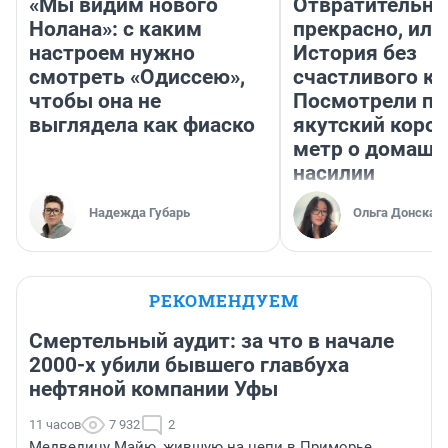
«Мы видим нового
Отвратительно
Нолана»: с каким
прекрасно, или
настроем нужно
История без
смотреть «Одиссею»,
счастливого ко
чтобы она не
Посмотрели п
выглядела как фиаско
якутский коро
метр о домаш
насилии
Надежда Губарь
Ольга Донская
РЕКОМЕНДУЕМ
Смертельный аудит: за что в начале
2000-х убили бывшего главбуха
нефтяной компании Уфы
11 часов
7 932
2
Медведицу Майю, жившую на цепи в Приморье,