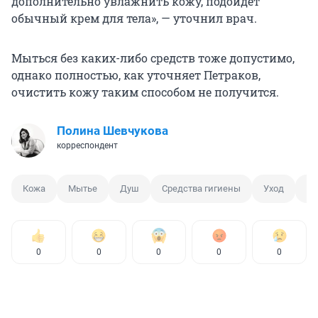
дополнительно увлажнить кожу, подойдет
обычный крем для тела», — уточнил врач.
Мыться без каких-либо средств тоже допустимо,
однако полностью, как уточняет Петраков,
очистить кожу таким способом не получится.
Полина Шевчукова
корреспондент
Кожа
Мытье
Душ
Средства гигиены
Уход
Зд
0
0
0
0
0