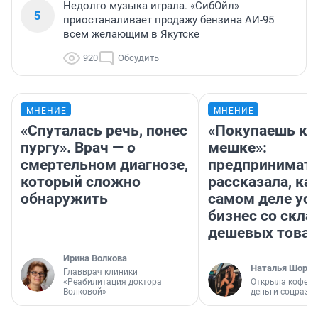
Недолго музыка играла. «СибОйл»
5
приостаналивает продажу бензина АИ-95
всем желающим в Якутске
920
Обсудить
МНЕНИЕ
МНЕНИЕ
«Спуталась речь, понес
«Покупаешь ко
пургу». Врач — о
мешке»:
смертельном диагнозе,
предпринимат
который сложно
рассказала, как
обнаружить
самом деле ус
бизнес со скл
дешевых това
Ирина Волкова
Наталья Шорох
Главврач клиники
«Реабилитация доктора
Открыла кофейн
Волковой»
деньги соцразв