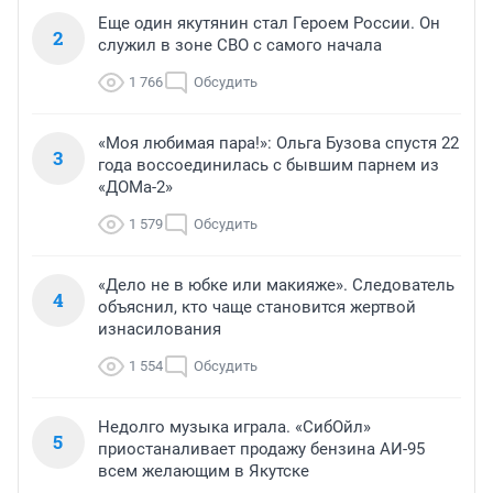
Еще один якутянин стал Героем России. Он
2
служил в зоне СВО с самого начала
1 766
Обсудить
«Моя любимая пара!»: Ольга Бузова спустя 22
3
года воссоединилась с бывшим парнем из
«ДОМа-2»
1 579
Обсудить
«Дело не в юбке или макияже». Следователь
4
объяснил, кто чаще становится жертвой
изнасилования
1 554
Обсудить
Недолго музыка играла. «СибОйл»
5
приостаналивает продажу бензина АИ-95
всем желающим в Якутске