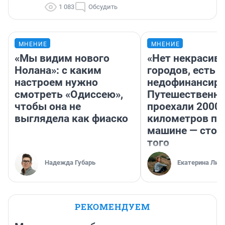
1 083
Обсудить
МНЕНИЕ
МНЕНИЕ
«Мы видим нового
«Нет некрасив
Нолана»: с каким
городов, есть
настроем нужно
недофинансиро
смотреть «Одиссею»,
Путешественн
чтобы она не
проехали 2000
выглядела как фиаско
километров по 
машине — стои
того
Надежда Губарь
Екатерина Лит
РЕКОМЕНДУЕМ