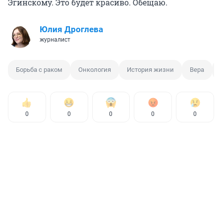
Эгинскому. Это будет красиво. Обещаю.
Юлия Дроглева
журналист
Борьба с раком
Онкология
История жизни
Вера
0
0
0
0
0