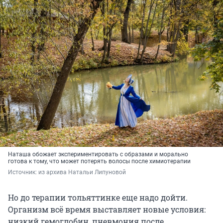
Наташа обожает экспериментировать с образами и морально
готова к тому, что может потерять волосы после химиотерапии
Источник: 
из архива Натальи Липуновой
Но до терапии тольяттинке еще надо дойти.
Организм всё время выставляет новые условия:
низкий гемоглобин, пневмония после