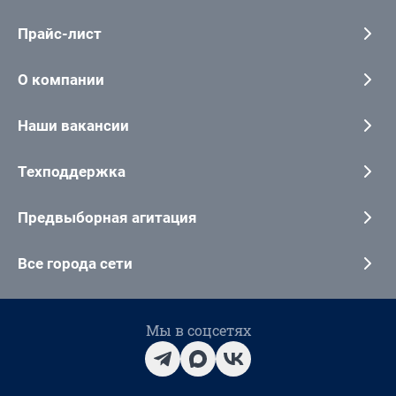
Прайс-лист
О компании
Наши вакансии
Техподдержка
Предвыборная агитация
Все города сети
Мы в соцсетях