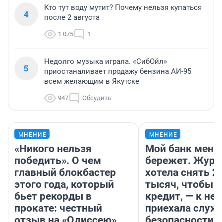
Кто тут воду мутит? Почему нельзя купаться
4
после 2 августа
1 075
1
Недолго музыка играла. «СибОйл»
5
приостаналивает продажу бензина АИ-95
всем желающим в Якутске
947
Обсудить
МНЕНИЕ
МНЕНИЕ
«Никого нельзя
Мой банк меня
победить». О чем
бережет. Журн
главный блокбастер
хотела снять 2
этого года, который
тысяч, чтобы п
бьет рекорды в
кредит, — к не
прокате: честный
приехала служ
отзыв на «Одиссею»
безопасности