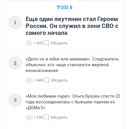
ТОП 5
Еще один якутянин стал Героем
1
России. Он служил в зоне СВО с
самого начала
1 605
Обсудить
«Дело не в юбке или макияже». Следователь
2
объяснил, кто чаще становится жертвой
изнасилования
1 449
Обсудить
«Моя любимая пара!»: Ольга Бузова спустя 22
3
года воссоединилась с бывшим парнем из
«ДОМа-2»
1 259
Обсудить