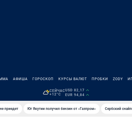
АММА
АФИША
ГОРОСКОП
КУРСЫ ВАЛЮТ
ПРОБКИ
ZODY
И
USD 82,17
СЕЙЧАС
+12°C
EUR 94,84
не приедет
Юг Якутии получил бензин от «Газпром»
Сербский снайп