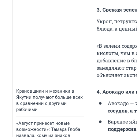
3. Свежая зеле
Укроп, петрушка
блюда, а ценны
«В зелени соде
кислоты, чем в 
добавление в б
замедляют стар
объясняет экспе
Крановщики и механики в
4. Авокадо или
Якутии получают больше всех
Авокадо —
в сравнении с другими
рабочими
сосудов, а 
Вареное яй
«Август принесет новые
поддержива
возможности»: Тамара Глоба
назвала, кому из знаков