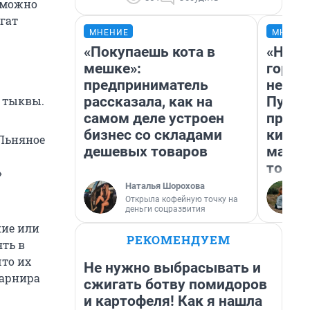
 можно
гат
МНЕНИЕ
МНЕНИ
«Покупаешь кота в
«Нет 
мешке»:
городо
предприниматель
недоф
рассказала, как на
Путеш
и тыквы.
самом деле устроен
проех
бизнес со складами
килом
 Льняное
дешевых товаров
машин
того
»
Наталья Шорохова
Открыла кофейную точку на
деньги соцразвития
кие или
РЕКОМЕНДУЕМ
ять в
то их
Не нужно выбрасывать и
гарнира
сжигать ботву помидоров
и картофеля! Как я нашла