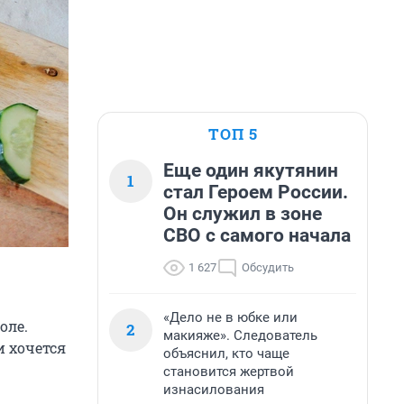
ТОП 5
Еще один якутянин
1
стал Героем России.
Он служил в зоне
СВО с самого начала
1 627
Обсудить
«Дело не в юбке или
оле.
2
макияже». Следователь
и хочется
объяснил, кто чаще
становится жертвой
изнасилования