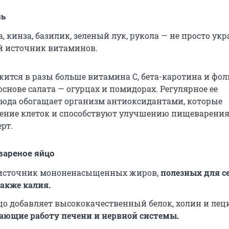
нь
, кинза, базилик, зеленый лук, рукола — не просто ук
й источник витаминов.
ржится в разы больше витамина С, бета-каротина и фо
основе салата — огурцах и помидорах. Регулярное ее
люда обогащает организм антиоксидантами, которые
ение клеток и способствуют улучшению пищеварения
рт.
 вареное яйцо
 источник мононенасыщенных жиров,
полезных для с
также калия.
цо добавляет высококачественный белок, холин и лец
ющие работу печени и нервной системы.