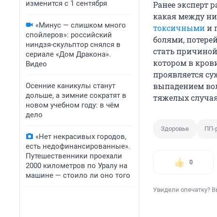
изменится с 1 сентября
Ранее эксперт р
какая между ни
«Минус — слишком много
токсичными
и 
спойлеров»: российский
болями, потере
ниндзя-скульптор снялся в
стать причино
сериале «Дом Дракона».
котором в кров
Видео
проявляется су
выпадением вол
Осенние каникулы станут
дольше, а зимние сократят в
тяжелых случая
новом учебном году: в чём
дело
Здоровье
ПП-
«Нет некрасивых городов,
есть недофинансированные».
Путешественники проехали
0
2000 километров по Уралу на
машине — стоило ли оно того
Увидели опечатку? В