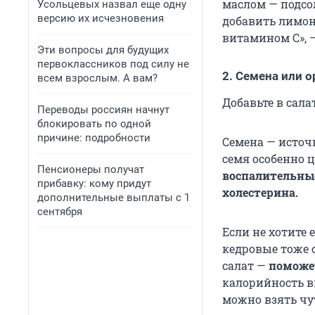
маслом — подс
Усольцевых назвал еще одну
версию их исчезновения
добавить лимон
витамином С», 
Эти вопросы для будущих
первоклассников под силу не
2. Семена или о
всем взрослым. А вам?
Добавьте в сал
Переводы россиян начнут
блокировать по одной
причине: подробности
Семена — источ
семя особенно 
Пенсионеры получат
воспалительные
прибавку: кому придут
холестерина.
дополнительные выплаты с 1
сентября
Если не хотите 
кедровые тоже 
салат —
поможет
калорийность вы
можно взять чу