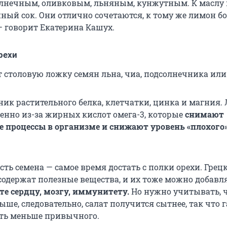
олнечным, оливковым, льняным, кунжутным. К маслу
ный сок. Они отлично сочетаются, к тому же лимон бо
— говорит Екатерина Кашух.
рехи
ат столовую ложку семян льна, чиа, подсолнечника ил
ник растительного белка, клетчатки, цинка и магния.
ценно из-за жирных кислот омега-3, которые
снимают
 процессы в организме и снижают уровень «плохого
есть семена — самое время достать с полки орехи. Грец
содержат полезные вещества, и их тоже можно добавл
е сердцу, мозгу, иммунитету.
Но нужно учитывать, ч
ше, следовательно, салат получится сытнее, так что 
ть меньше привычного.