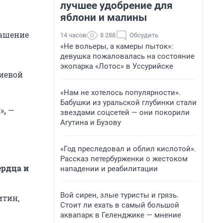
лучшее удобрение для
яблони и малины
рашение
14 часов
8 288
Обсудить
«Не вольеры, а камеры пыток»:
девушка пожаловалась на состояние
экопарка «Лотос» в Уссурийске
лиевой
«Нам не хотелось популярности».
Бабушки из уральской глубинки стали
»
,
—
звездами соцсетей — они покорили
Агутина и Бузову
«Год преследовал и облил кислотой».
Рассказ петербурженки о жестоком
ердца и
нападении и реабилитации
Вой сирен, злые туристы и грязь.
итин,
Стоит ли ехать в самый большой
аквапарк в Геленджике — мнение