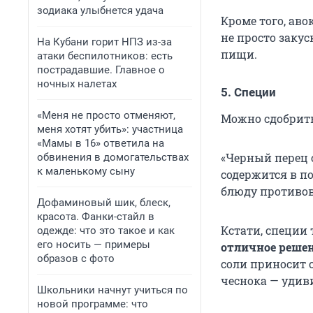
зодиака улыбнется удача
Кроме того, аво
не просто заку
На Кубани горит НПЗ из-за
пищи.
атаки беспилотников: есть
пострадавшие. Главное о
ночных налетах
5. Специи
«Меня не просто отменяют,
Можно сдобрить
меня хотят убить»: участница
«Мамы в 16» ответила на
«Черный перец 
обвинения в домогательствах
к маленькому сыну
содержится в п
блюду противов
Дофаминовый шик, блеск,
красота. Фанки-стайл в
Кстати, специи
одежде: что это такое и как
его носить — примеры
отличное решен
образов с фото
соли приносит 
чеснока — удиви
Школьники начнут учиться по
новой программе: что