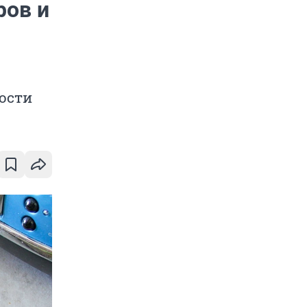
ров и
ости