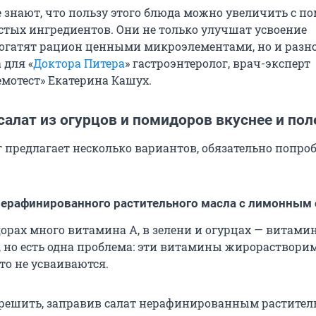
се знают, что пользу этого блюда можно увеличить с 
стых ингредиентов. Они не только улучшат усвоение
огатят рацион ценными микроэлементами, но и разн
 для «
Доктора Питера
» гастроэнтеролог, врач-эксперт
емотест» Екатерина Кашух.
салат из огурцов и помидоров вкуснее и пол
г предлагает несколько вариантов, обязательно попро
 нерафинированного растительного масла с лимонным
орах много витамина А, в зелени и огурцах — витамин
, но есть одна проблема: эти витамины жирорастворим
то не усваиваются.
 решить, заправив салат нерафинированным растите