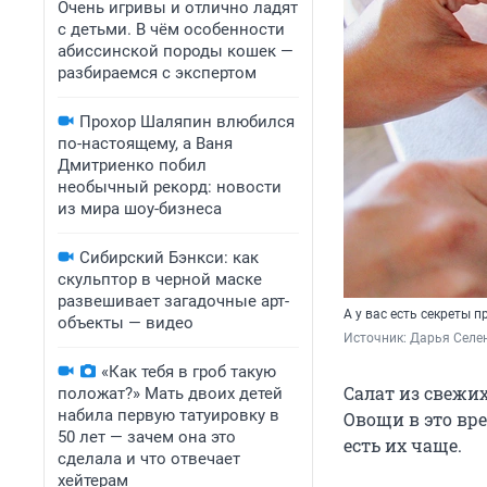
Очень игривы и отлично ладят
с детьми. В чём особенности
абиссинской породы кошек —
разбираемся с экспертом
Прохор Шаляпин влюбился
по-настоящему, а Ваня
Дмитриенко побил
необычный рекорд: новости
из мира шоу-бизнеса
Сибирский Бэнкси: как
скульптор в черной маске
развешивает загадочные арт-
А у вас есть секреты 
объекты — видео
Источник: 
Дарья Селен
«Как тебя в гроб такую
Салат из свежи
положат?» Мать двоих детей
набила первую татуировку в
Овощи в это вре
50 лет — зачем она это
есть их чаще.
сделала и что отвечает
хейтерам