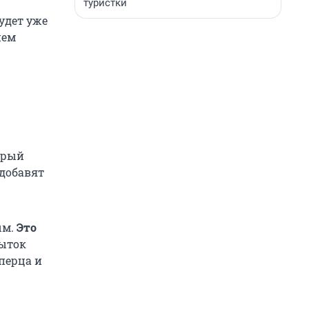
туристки
будет уже
ием
орый
 добавят
ым.
Это
ыток
перца и