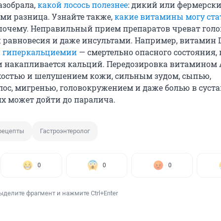
азобрала,
какой лосось полезнее
: дикий или фермерски
ми разница. Узнайте также,
какие витамины могу ста
почему. Неправильный прием препаратов чреват го
й равновесия и даже инсультами. Например, витамин 
й
гиперкальциемии
— смертельно опасного состояния,
и накапливается кальций. Передозировка витамином 
хостью и шелушением кожи, сильным зудом, сыпью,
ос, мигренью, головокружением и даже болью в сустав
х может дойти до паралича.
рецепты
Гастроэнтеролог
0
0
0
ыделите фрагмент и нажмите Ctrl+Enter