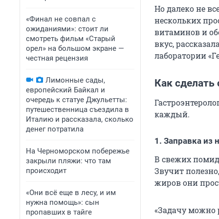
Но далеко не в
«Финал не совпал с
нескольких про
ожиданиями»: стоит ли
витаминов и об
смотреть фильм «Старый
вкус, рассказала
орел» на большом экране —
лаборатории «Г
честная рецензия
Лимонные сады,
Как сделать 
европейский Байкал и
очередь к статуе Джульетты:
Гастроэнтероло
путешественница съездила в
каждый.
Италию и рассказала, сколько
денег потратила
1. Заправка из
На Черноморском побережье
В свежих помид
закрыли пляжи: что там
Звучит полезно
происходит
жиров они прос
«Они всё еще в лесу, и им
нужна помощь»: сын
«Задачу можно
пропавших в тайге