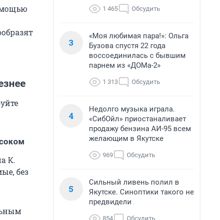
помощью
1 465
Обсудить
ообразят
«Моя любимая пара!»: Ольга
3
Бузова спустя 22 года
воссоединилась с бывшим
парнем из «ДОМа-2»
езнее
1 313
Обсудить
буйте
Недолго музыка играла.
4
«СибОйл» приостаналивает
продажу бензина АИ-95 всем
желающим в Якутске
 соком
969
Обсудить
а К.
ые, без
Сильный ливень полил в
5
Якутске. Синоптики такого не
предвидели
льным
854
Обсудить