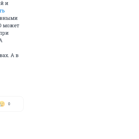
й и
ть
ловными
D может
 при
А
ах. А в
0