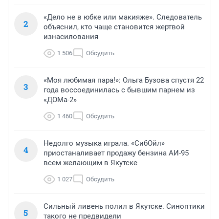
«Дело не в юбке или макияже». Следователь
2
объяснил, кто чаще становится жертвой
изнасилования
1 506
Обсудить
«Моя любимая пара!»: Ольга Бузова спустя 22
3
года воссоединилась с бывшим парнем из
«ДОМа-2»
1 460
Обсудить
Недолго музыка играла. «СибОйл»
4
приостаналивает продажу бензина АИ-95
всем желающим в Якутске
1 027
Обсудить
Сильный ливень полил в Якутске. Синоптики
5
такого не предвидели