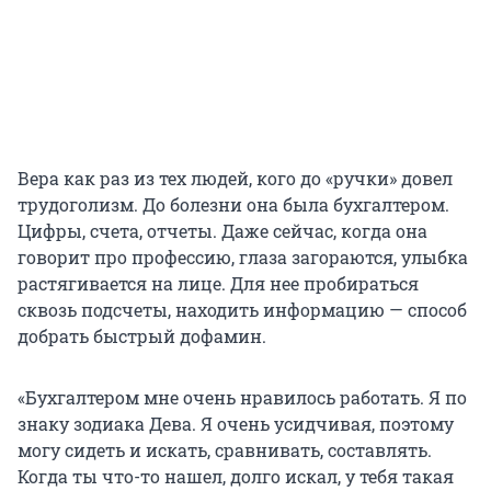
координацию и некоторые когнитивные
функции. Ее выявляют случайно и только с
помощью компьютерной томографии. В других
случаях возникают двигательные нарушения
(тремор, скованность, неустойчивость походки),
судороги, изменения речи.
Вера как раз из тех людей, кого до «ручки» довел
трудоголизм. До болезни она была бухгалтером.
Цифры, счета, отчеты. Даже сейчас, когда она
говорит про профессию, глаза загораются, улыбка
растягивается на лице. Для нее пробираться
сквозь подсчеты, находить информацию — способ
добрать быстрый дофамин.
«Бухгалтером мне очень нравилось работать. Я по
знаку зодиака Дева. Я очень усидчивая, поэтому
могу сидеть и искать, сравнивать, составлять.
Когда ты что-то нашел, долго искал, у тебя такая