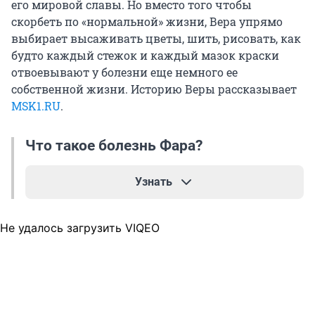
его мировой славы. Но вместо того чтобы
скорбеть по «нормальной» жизни, Вера упрямо
выбирает высаживать цветы, шить, рисовать, как
будто каждый стежок и каждый мазок краски
отвоевывают у болезни еще немного ее
собственной жизни. Историю Веры рассказывает
MSK1.RU
.
Что такое болезнь Фара?
Узнать
Болезнь Фара — это редкое генетическое
Не удалось загрузить VIQEO
неврологическое заболевание, при котором в
глубинных структурах мозга накапливаются
отложения кальция. Чаще всего они
обнаруживаются в базальных ганглиях —
участках, отвечающих за движение,