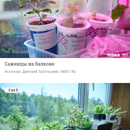
Саженцы на балконе
Источник: 
Дмитрий Толстошеев / MSK1.RU
2 из 5