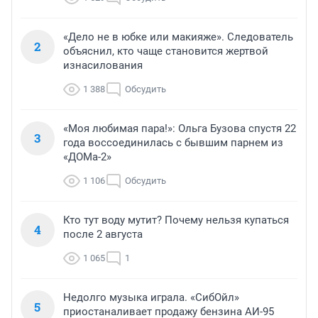
«Дело не в юбке или макияже». Следователь
2
объяснил, кто чаще становится жертвой
изнасилования
1 388
Обсудить
«Моя любимая пара!»: Ольга Бузова спустя 22
3
года воссоединилась с бывшим парнем из
«ДОМа-2»
1 106
Обсудить
Кто тут воду мутит? Почему нельзя купаться
4
после 2 августа
1 065
1
Недолго музыка играла. «СибОйл»
5
приостаналивает продажу бензина АИ-95