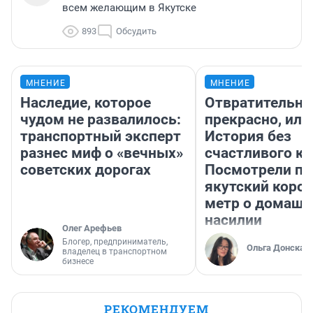
всем желающим в Якутске
893
Обсудить
МНЕНИЕ
МНЕНИЕ
Наследие, которое
Отвратительно
чудом не развалилось:
прекрасно, или
транспортный эксперт
История без
разнес миф о «вечных»
счастливого ко
советских дорогах
Посмотрели п
якутский коро
метр о домаш
насилии
Олег Арефьев
Блогер, предприниматель,
Ольга Донская
владелец в транспортном
бизнесе
РЕКОМЕНДУЕМ