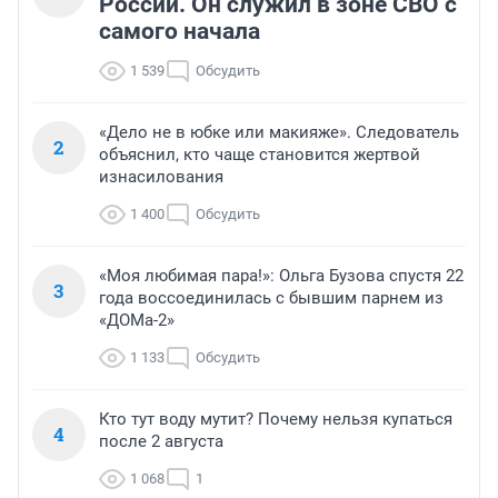
России. Он служил в зоне СВО с
самого начала
1 539
Обсудить
«Дело не в юбке или макияже». Следователь
2
объяснил, кто чаще становится жертвой
изнасилования
1 400
Обсудить
«Моя любимая пара!»: Ольга Бузова спустя 22
3
года воссоединилась с бывшим парнем из
«ДОМа-2»
1 133
Обсудить
Кто тут воду мутит? Почему нельзя купаться
4
после 2 августа
1 068
1