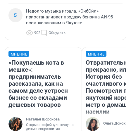
Недолго музыка играла. «СибОйл»
5
приостаналивает продажу бензина АИ-95
всем желающим в Якутске
902
Обсудить
МНЕНИЕ
МНЕНИЕ
«Покупаешь кота в
Отвратительно
мешке»:
прекрасно, или
предприниматель
История без
рассказала, как на
счастливого ко
самом деле устроен
Посмотрели п
бизнес со складами
якутский коро
дешевых товаров
метр о домаш
насилии
Наталья Шорохова
Ольга Донская
Открыла кофейную точку на
деньги соцразвития