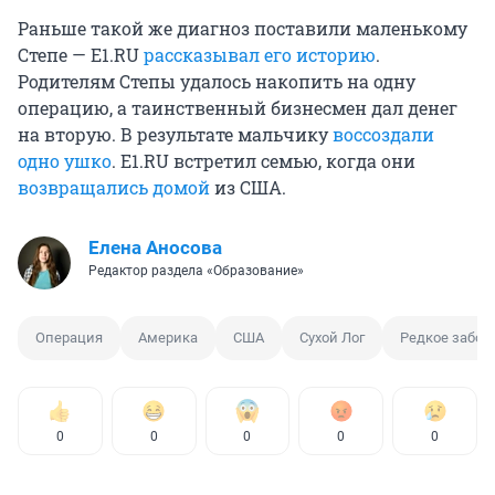
Раньше такой же диагноз поставили маленькому
Степе — E1.RU
рассказывал его историю
.
Родителям Степы удалось накопить на одну
операцию, а таинственный бизнесмен дал денег
на вторую. В результате мальчику
воссоздали
одно ушко
. E1.RU встретил семью, когда они
возвращались домой
из США.
Елена Аносова
Редактор раздела «Образование»
Операция
Америка
США
Сухой Лог
Редкое забол
0
0
0
0
0