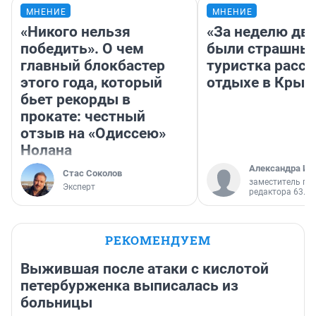
МНЕНИЕ
МНЕНИЕ
«Никого нельзя
«За неделю две
победить». О чем
были страшные
главный блокбастер
туристка расск
этого года, который
отдыхе в Крым
бьет рекорды в
прокате: честный
отзыв на «Одиссею»
Нолана
Александра Ис
Стас Соколов
заместитель гл
Эксперт
редактора 63.RU
РЕКОМЕНДУЕМ
Выжившая после атаки с кислотой
петербурженка выписалась из
больницы