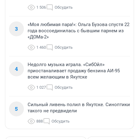
1 506
Обсудить
«Моя любимая пара!»: Ольга Бузова спустя 22
3
года воссоединилась с бывшим парнем из
«ДОМа-2»
1 460
Обсудить
Недолго музыка играла. «СибОйл»
4
приостаналивает продажу бензина АИ-95
всем желающим в Якутске
1 027
Обсудить
Сильный ливень полил в Якутске. Синоптики
5
такого не предвидели
888
Обсудить