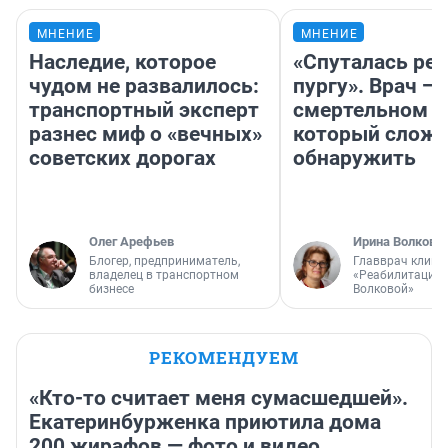
МНЕНИЕ
МНЕНИЕ
Наследие, которое
«Спуталась реч
чудом не развалилось:
пургу». Врач — 
транспортный эксперт
смертельном д
разнес миф о «вечных»
который слож
советских дорогах
обнаружить
Олег Арефьев
Ирина Волкова
Блогер, предприниматель,
Главврач клини
владелец в транспортном
«Реабилитация 
бизнесе
Волковой»
РЕКОМЕНДУЕМ
«Кто-то считает меня сумасшедшей».
Екатеринбурженка приютила дома
200 жирафов — фото и видео