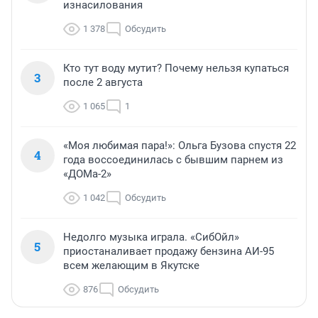
изнасилования
1 378
Обсудить
Кто тут воду мутит? Почему нельзя купаться
3
после 2 августа
1 065
1
«Моя любимая пара!»: Ольга Бузова спустя 22
4
года воссоединилась с бывшим парнем из
«ДОМа-2»
1 042
Обсудить
Недолго музыка играла. «СибОйл»
5
приостаналивает продажу бензина АИ-95
всем желающим в Якутске
876
Обсудить