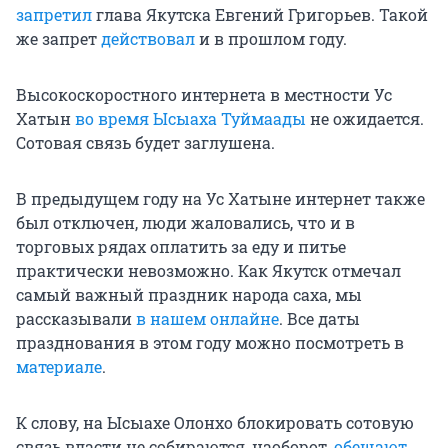
запретил
глава Якутска Евгений Григорьев. Такой
же запрет
действовал
и в прошлом году.
Высокоскоростного интернета в местности Ус
Хатын
во время Ысыаха Туймаады
не ожидается.
Сотовая связь будет заглушена.
В предыдущем году на Ус Хатыне интернет также
был отключен, люди жаловались, что и в
торговых рядах оплатить за еду и питье
практически невозможно. Как Якутск отмечал
самый важный праздник народа саха, мы
рассказывали
в нашем онлайне
. Все даты
празднования в этом году можно посмотреть в
материале
.
К слову, на Ысыахе Олонхо блокировать сотовую
связь власти не собираются, наоборот,
обещают