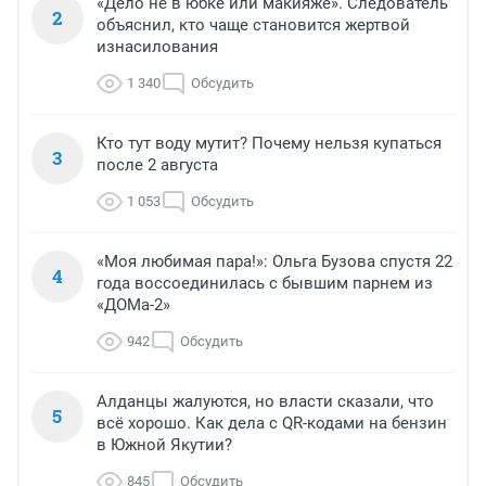
«Дело не в юбке или макияже». Следователь
2
объяснил, кто чаще становится жертвой
изнасилования
1 340
Обсудить
Кто тут воду мутит? Почему нельзя купаться
3
после 2 августа
1 053
Обсудить
«Моя любимая пара!»: Ольга Бузова спустя 22
4
года воссоединилась с бывшим парнем из
«ДОМа-2»
942
Обсудить
Алданцы жалуются, но власти сказали, что
5
всё хорошо. Как дела с QR-кодами на бензин
в Южной Якутии?
845
Обсудить