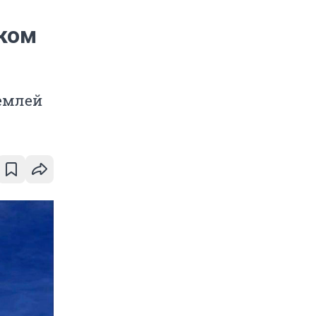
ком
землей