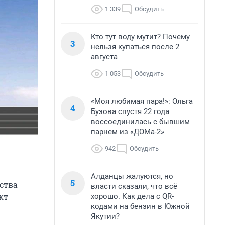
1 339
Обсудить
Кто тут воду мутит? Почему
3
нельзя купаться после 2
августа
1 053
Обсудить
«Моя любимая пара!»: Ольга
4
Бузова спустя 22 года
воссоединилась с бывшим
парнем из «ДОМа-2»
942
Обсудить
Алданцы жалуются, но
5
ства
власти сказали, что всё
кт
хорошо. Как дела с QR-
кодами на бензин в Южной
Якутии?