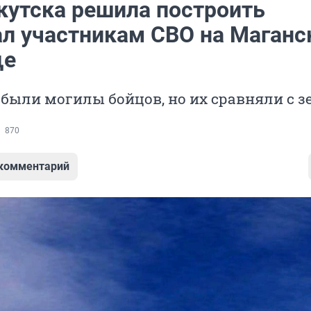
кутска решила построить
л участникам СВО на Маганс
ще
были могилы бойцов, но их сравняли с 
870
 комментарий