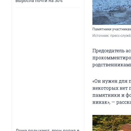
выросла почти на 30%
Памятники участника
Источник: 
пресс-служб
Председатель а
прокомментиров
родственникам
«Он нужен для 
некоторых нет п
памятники и фо
никак», — расск
Дома полыхают, дрон попал в