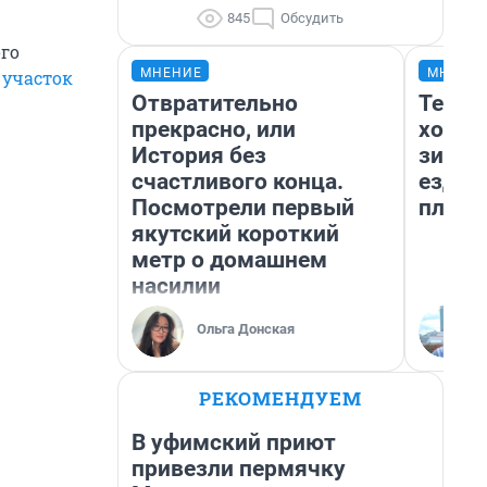
845
Обсудить
го
МНЕНИЕ
МНЕНИ
 участок
Отвратительно
Тепло
прекрасно, или
холод
История без
зимой
счастливого конца.
ездит
Посмотрели первый
плюсы
якутский короткий
метр о домашнем
насилии
Ольга Донская
РЕКОМЕНДУЕМ
В уфимский приют
привезли пермячку