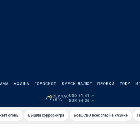
АММА
АФИША
ГОРОСКОП
КУРСЫ ВАЛЮТ
ПРОБКИ
ZODY
И
USD 81,41
СЕЙЧАС
+5°C
EUR 94,06
жает огонь
Вышла хоррор-игра
Боец СВО всех спас на УАЗике
П