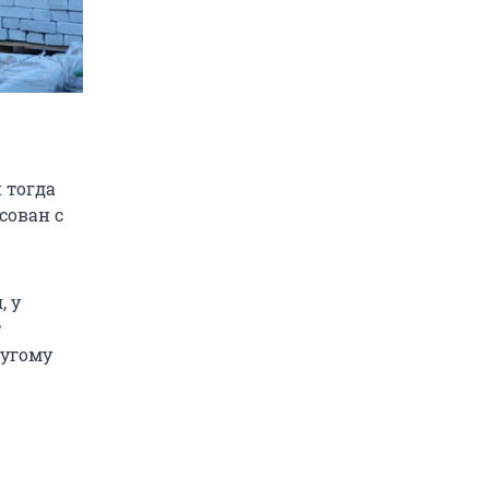
 тогда
сован с
, у
т
ругому