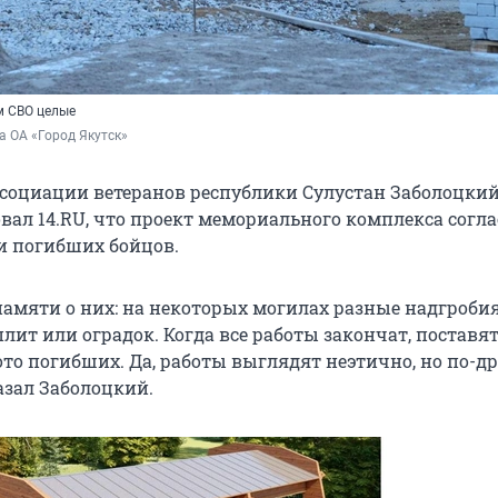
м СВО целые
а ОА «Город Якутск»
ссоциации ветеранов республики Сулустан Заболоцкий
ал 14.RU, что проект мемориального комплекса согла
и погибших бойцов.
памяти о них: на некоторых могилах разные надгробия
лит или оградок. Когда все работы закончат, поставя
то погибших. Да, работы выглядят неэтично, но по-д
азал Заболоцкий.