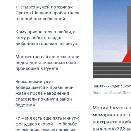
«Четырех мужей потеряла»:
Прохор Шаляпин проболтался
о новой возлюбленной
Кому признаются в любви, а
кому разобьют сердце:
любовный гороскоп на август
Множество сайтов враз стали
недоступны: массовый сбой
произошел в Рунете
Верхоянский улус
Памятник будет высот
возвращается к привычной
жизни после наводнения —
Источник: 
Сергей Луки
спасатели покинули район
бедствия
Мэрия Якутска 
мемориального 
«У меня есть еще пять минут»:
контракта опубл
фельдшер скорой — о борьбе
выделено 32,3 
со смертью, самых сложных