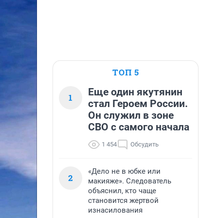
ТОП 5
Еще один якутянин
1
стал Героем России.
Он служил в зоне
СВО с самого начала
1 454
Обсудить
«Дело не в юбке или
2
макияже». Следователь
объяснил, кто чаще
становится жертвой
изнасилования