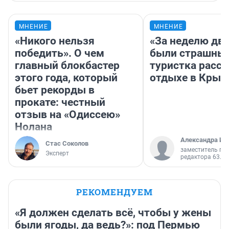
МНЕНИЕ
МНЕНИЕ
«Никого нельзя
«За неделю две
победить». О чем
были страшные
главный блокбастер
туристка расск
этого года, который
отдыхе в Крым
бьет рекорды в
прокате: честный
отзыв на «Одиссею»
Нолана
Александра Ис
Стас Соколов
заместитель гл
Эксперт
редактора 63.RU
РЕКОМЕНДУЕМ
«Я должен сделать всё, чтобы у жены
были ягоды, да ведь?»: под Пермью