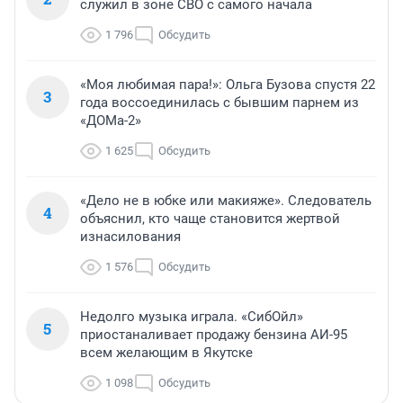
служил в зоне СВО с самого начала
1 796
Обсудить
«Моя любимая пара!»: Ольга Бузова спустя 22
3
года воссоединилась с бывшим парнем из
«ДОМа-2»
1 625
Обсудить
«Дело не в юбке или макияже». Следователь
4
объяснил, кто чаще становится жертвой
изнасилования
1 576
Обсудить
Недолго музыка играла. «СибОйл»
5
приостаналивает продажу бензина АИ-95
всем желающим в Якутске
1 098
Обсудить