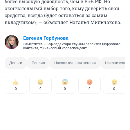
более высокую доходность, чем в ВЭБ.РФ. Но
окончательный выбор того, кому доверить свои
средства, всегда будет оставаться за самим
вкладчиком», — объясняет Наталья Мильчакова.
Евгения Горбунова
Заместитель шеф-редактора службы развития цифрового
контента, финансовый корреспондент
Деньги
Пенсия
Накопительная пенсия
Накопительна
0
0
0
0
0