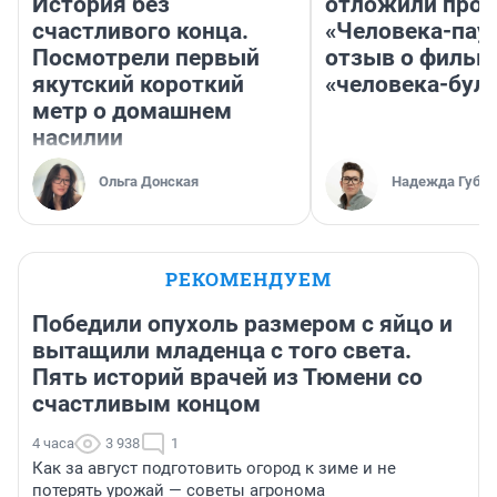
История без
отложили прок
счастливого конца.
«Человека-пау
Посмотрели первый
отзыв о фильм
якутский короткий
«человека-бул
метр о домашнем
насилии
Ольга Донская
Надежда Губар
РЕКОМЕНДУЕМ
Победили опухоль размером с яйцо и
вытащили младенца с того света.
Пять историй врачей из Тюмени со
счастливым концом
4 часа
3 938
1
Как за август подготовить огород к зиме и не
потерять урожай — советы агронома