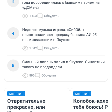
3
года воссоединилась с бывшим парнем из
«ДОМа-2»
1 493
Обсудить
Недолго музыка играла. «СибОйл»
4
приостаналивает продажу бензина АИ-95
всем желающим в Якутске
1 042
Обсудить
Сильный ливень полил в Якутске. Синоптики
5
такого не предвидели
896
Обсудить
МНЕНИЕ
МНЕНИЕ
Отвратительно
Колобок-колобо
прекрасно, или
тебя боюсь! Ра