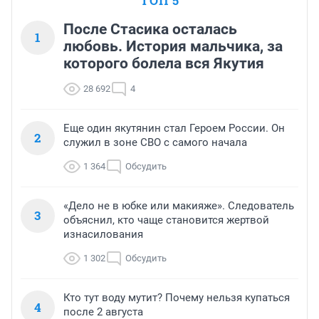
ТОП 5
После Стасика осталась
1
любовь. История мальчика, за
которого болела вся Якутия
28 692
4
Еще один якутянин стал Героем России. Он
2
служил в зоне СВО с самого начала
1 364
Обсудить
«Дело не в юбке или макияже». Следователь
3
объяснил, кто чаще становится жертвой
изнасилования
1 302
Обсудить
Кто тут воду мутит? Почему нельзя купаться
4
после 2 августа