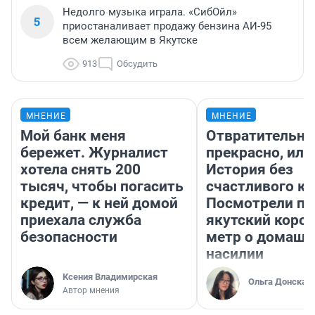
Недолго музыка играла. «СибОйл»
5
приостаналивает продажу бензина АИ-95
всем желающим в Якутске
913
Обсудить
МНЕНИЕ
МНЕНИЕ
Мой банк меня
Отвратительно
бережет. Журналист
прекрасно, или
хотела снять 200
История без
тысяч, чтобы погасить
счастливого ко
кредит, — к ней домой
Посмотрели п
приехала служба
якутский коро
безопасности
метр о домаш
насилии
Ксения Владимирская
Ольга Донская
Автор мнения