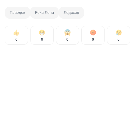
Паводок
Река Лена
Ледоход
0
0
0
0
0