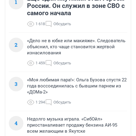
1
России. Он служил в зоне СВО с
самого начала
1 618
Обсудить
«Дело не в юбке или макияже». Следователь
2
объяснил, кто чаще становится жертвой
изнасилования
1 459
Обсудить
«Моя любимая пара!»: Ольга Бузова спустя 22
3
года воссоединилась с бывшим парнем из
«ДОМа-2»
1 294
Обсудить
Недолго музыка играла. «СибОйл»
4
приостаналивает продажу бензина АИ-95
всем желающим в Якутске