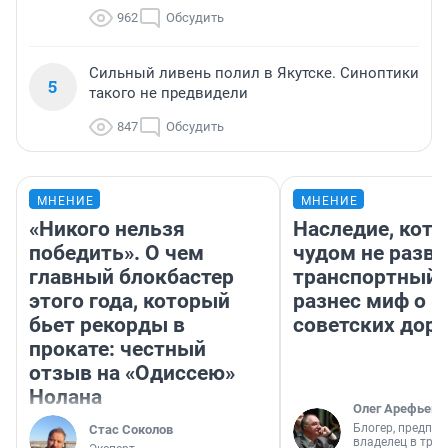
962
Обсудить
Сильный ливень полил в Якутске. Синоптики
5
такого не предвидели
847
Обсудить
МНЕНИЕ
МНЕНИЕ
«Никого нельзя
Наследие, кото
победить». О чем
чудом не разва
главный блокбастер
транспортный 
этого года, который
разнес миф о 
бьет рекорды в
советских доро
прокате: честный
отзыв на «Одиссею»
Нолана
Олег Арефьев
Блогер, предпри
Стас Соколов
владелец в тра