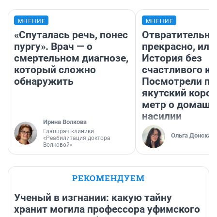
МНЕНИЕ
МНЕНИЕ
«Спуталась речь, понес
Отвратительно
пургу». Врач — о
прекрасно, или
смертельном диагнозе,
История без
который сложно
счастливого ко
обнаружить
Посмотрели п
якутский коро
метр о домаш
насилии
Ирина Волкова
Главврач клиники
Ольга Донская
«Реабилитация доктора
Волковой»
РЕКОМЕНДУЕМ
Ученый в изгнании: какую тайну
хранит могила профессора уфимского