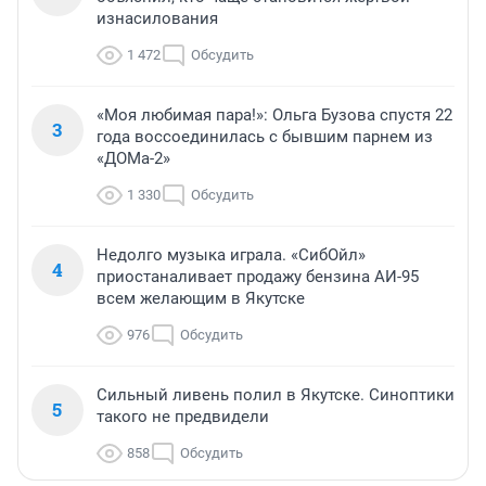
изнасилования
1 472
Обсудить
«Моя любимая пара!»: Ольга Бузова спустя 22
3
года воссоединилась с бывшим парнем из
«ДОМа-2»
1 330
Обсудить
Недолго музыка играла. «СибОйл»
4
приостаналивает продажу бензина АИ-95
всем желающим в Якутске
976
Обсудить
Сильный ливень полил в Якутске. Синоптики
5
такого не предвидели
858
Обсудить