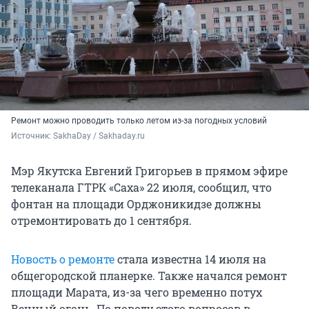
Ремонт можно проводить только летом из-за погодных условий
Источник: 
SakhaDay / Sakhaday.ru
Мэр Якутска Евгений Григорьев в прямом эфире
телеканала ГТРК «Саха» 22 июля, сообщил, что
фонтан на площади Орджоникидзе должны
отремонтировать до 1 сентября.
Новость о ремонте
стала известна 14 июля на
общегородской планерке. Также начался ремонт
площади Марата, из-за чего временно потух
Вечный огонь. По поводу этого вопросов в