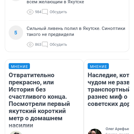
всем желающим в Якутске
984
Обсудить
Сильный ливень полил в Якутске. Синоптики
5
такого не предвидели
863
Обсудить
МНЕНИЕ
МНЕНИЕ
Отвратительно
Наследие, кото
прекрасно, или
чудом не разва
История без
транспортный 
счастливого конца.
разнес миф о 
Посмотрели первый
советских доро
якутский короткий
метр о домашнем
насилии
Олег Арефьев