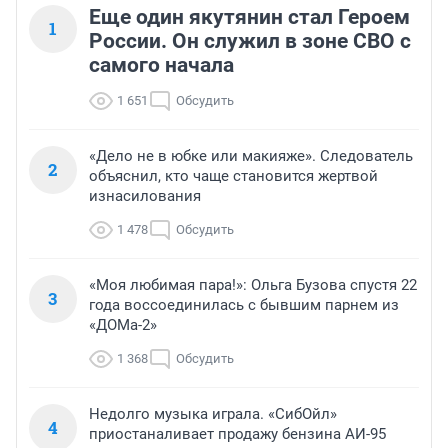
Еще один якутянин стал Героем
1
России. Он служил в зоне СВО с
самого начала
1 651
Обсудить
«Дело не в юбке или макияже». Следователь
2
объяснил, кто чаще становится жертвой
изнасилования
1 478
Обсудить
«Моя любимая пара!»: Ольга Бузова спустя 22
3
года воссоединилась с бывшим парнем из
«ДОМа-2»
1 368
Обсудить
Недолго музыка играла. «СибОйл»
4
приостаналивает продажу бензина АИ-95