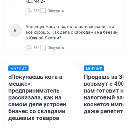
«ДОМа-2»
876
Обсудить
Алданцы жалуются, но власти сказали, что
5
всё хорошо. Как дела с QR-кодами на бензин
в Южной Якутии?
834
Обсудить
МНЕНИЕ
МНЕНИЕ
«Покупаешь кота в
Продашь за 300
мешке»:
возьмут с 4000
предприниматель
нам готовит н
рассказала, как на
налоговый зако
самом деле устроен
коснется импор
бизнес со складами
даже репетито
дешевых товаров