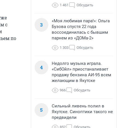
1 461
Обсудить
уже
«Моя любимая пара!»: Ольга
3
Им с
Бузова спустя 22 года
и
воссоединилась с бывшим
ньем по
парнем из «ДОМа-2»
1 303
Обсудить
Недолго музыка играла.
4
«СибОйл» приостаналивает
продажу бензина АИ-95 всем
желающим в Якутске
966
Обсудить
Сильный ливень полил в
5
Якутске. Синоптики такого не
предвидели
852
Обсудить