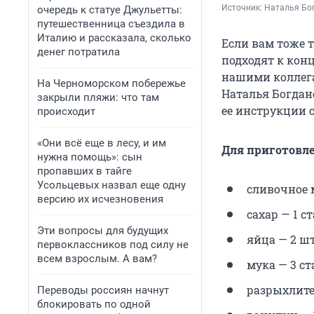
Источник: 
Наталья Бог
очередь к статуе Джульетты:
путешественница съездила в
Италию и рассказала, сколько
Если вам тоже т
денег потратила
подходят к конц
нашими коллег
На Черноморском побережье
Наталья Богдан
закрыли пляжи: что там
ее инструкции 
происходит
«Они всё еще в лесу, и им
Для приготовл
нужна помощь»: сын
пропавших в тайге
Усольцевых назвал еще одну
сливочное 
версию их исчезновения
сахар — 1 ст
Эти вопросы для будущих
яйца — 2 шт
первоклассников под силу не
всем взрослым. А вам?
мука — 3 ст
разрыхлит
Переводы россиян начнут
блокировать по одной