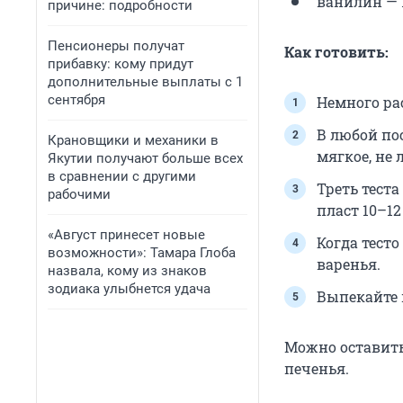
ванилин — 
причине: подробности
Пенсионеры получат
Как готовить:
прибавку: кому придут
дополнительные выплаты с 1
сентября
Немного рас
В любой по
Крановщики и механики в
мягкое, не 
Якутии получают больше всех
в сравнении с другими
Треть теста
рабочими
пласт
10–1
«Август принесет новые
Когда тесто
возможности»: Тамара Глоба
варенья.
назвала, кому из знаков
зодиака улыбнется удача
Выпекайте 
Можно оставить
печенья.