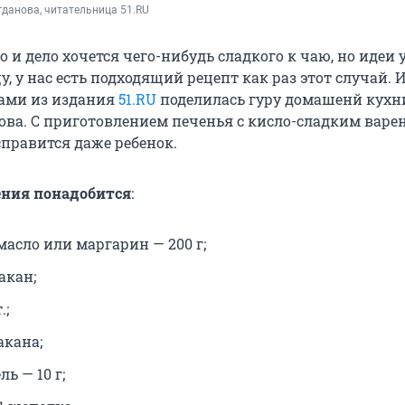
данова, читательница 51.RU
о и дело хочется чего-нибудь сладкого к чаю, но идеи 
у, у нас есть подходящий рецепт как раз этот случай. 
ами из издания
51.RU
поделилась гуру домашенй кухн
ова. С приготовлением печенья с кисло-сладким варе
справится даже ребенок.
ения понадобится
:
масло или маргарин —
200 г
;
акан;
.;
акана;
ель —
10 г
;