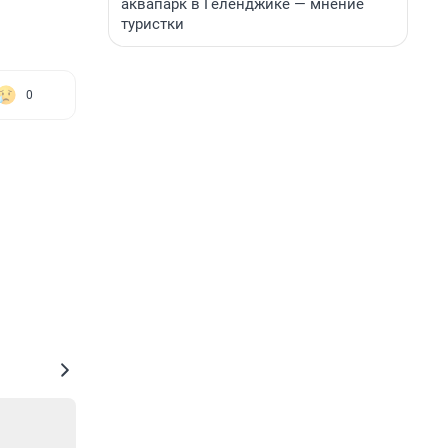
аквапарк в Геленджике — мнение
туристки
0