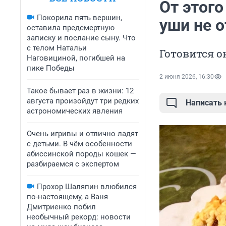
От этого
Покорила пять вершин,
уши не 
оставила предсмертную
записку и послание сыну. Что
с телом Натальи
Готовится о
Наговициной, погибшей на
пике Победы
2 июня 2026, 16:30
Такое бывает раз в жизни: 12
августа произойдут три редких
Написать
астрономических явления
Очень игривы и отлично ладят
с детьми. В чём особенности
абиссинской породы кошек —
разбираемся с экспертом
Прохор Шаляпин влюбился
по-настоящему, а Ваня
Дмитриенко побил
необычный рекорд: новости