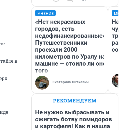
МНЕНИЕ
МНЕНИ
«Нет некрасивых
Насле
городов, есть
чудом
недофинансированные».
транс
Путешественники
разне
те
проехали 2000
совет
километров по Уралу на
атайте в
машине — стоило ли оно
того
ерх
Екатерина Литкевич
РЕКОМЕНДУЕМ
Не нужно выбрасывать и
виде
сжигать ботву помидоров
и картофеля! Как я нашла