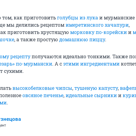
о том, как приготовить
голубцы из лука
и мурманские
Еще мы делились рецептом
имеретинского хачапури
,
как приготовить хрустящую
морковку по-корейски
и
м
шочке
, а также простую
домашнюю пиццу
.
тому рецепту
получаются идеально тонкими. Также по
езарь» по-мурмански
. А с
этими ингредиентами
котле
т сухими.
елать
высокобелковые чипсы
,
тушеную капусту
,
вафел
 полезное
овсяное печенье
,
идеальные сырники
и
кури
ами
.
узнецова
ент