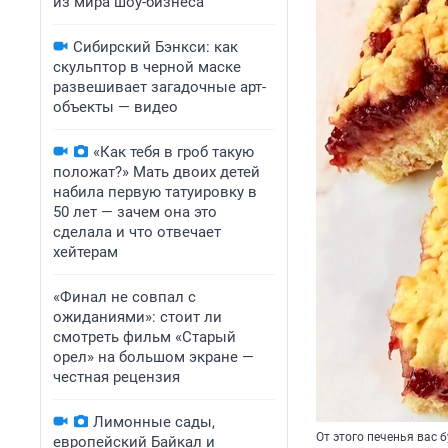
из мира шоу-бизнеса
Сибирский Бэнкси: как
скульптор в черной маске
развешивает загадочные арт-
объекты — видео
«Как тебя в гроб такую
положат?» Мать двоих детей
набила первую татуировку в
50 лет — зачем она это
сделала и что отвечает
хейтерам
«Финал не совпал с
ожиданиями»: стоит ли
смотреть фильм «Старый
орел» на большом экране —
честная рецензия
Лимонные сады,
От этого печенья вас 
европейский Байкал и