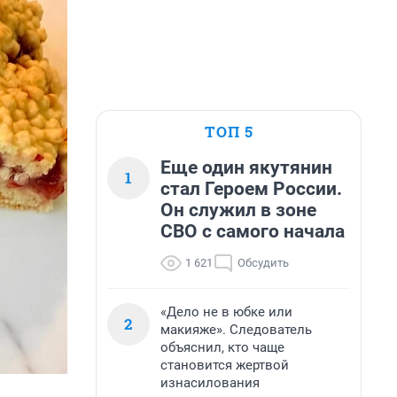
ТОП 5
Еще один якутянин
1
стал Героем России.
Он служил в зоне
СВО с самого начала
1 621
Обсудить
«Дело не в юбке или
2
макияже». Следователь
объяснил, кто чаще
становится жертвой
изнасилования