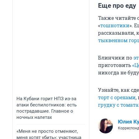
Еще про еду
Также читайте 
«
тошнотики
». 
рассказывали, 
тыквенном гор
Блинчики по
э
приготовить
«Ц
никогда не буду
Узнайте, как сд
торт с орехами
,
На Кубани горит НПЗ из-за
грудку с томат
атаки беспилотников: есть
пострадавшие. Главное о
ночных налетах
Юлия К
Корреспонд
«Меня не просто отменяют,
меня хотят убить»: участница