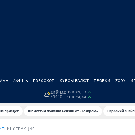
АММА
АФИША
ГОРОСКОП
КУРСЫ ВАЛЮТ
ПРОБКИ
ZODY
И
USD 82,17
СЕЙЧАС
+14°C
EUR 94,84
не приедет
Юг Якутии получил бензин от «Газпром»
Сербский снайп
ИТЬ
ИНСТРУКЦИЯ