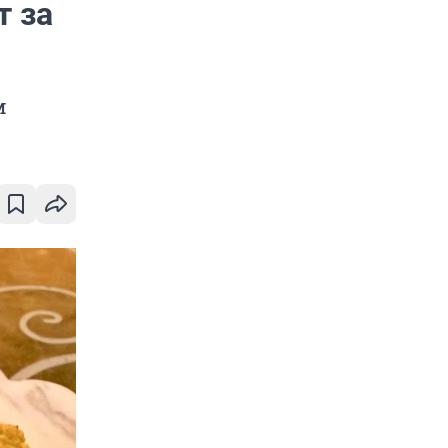
т за
м