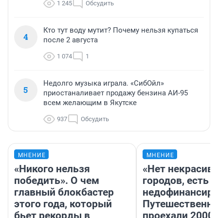
1 245
Обсудить
Кто тут воду мутит? Почему нельзя купаться
4
после 2 августа
1 074
1
Недолго музыка играла. «СибОйл»
5
приостаналивает продажу бензина АИ-95
всем желающим в Якутске
937
Обсудить
МНЕНИЕ
МНЕНИЕ
«Никого нельзя
«Нет некрасив
победить». О чем
городов, есть
главный блокбастер
недофинансиро
этого года, который
Путешественн
бьет рекорды в
проехали 2000