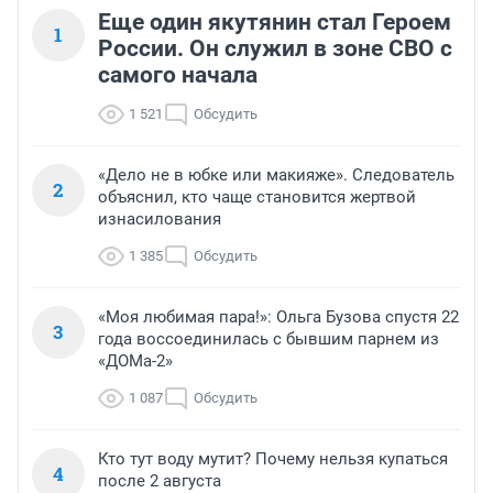
Еще один якутянин стал Героем
1
России. Он служил в зоне СВО с
самого начала
1 521
Обсудить
«Дело не в юбке или макияже». Следователь
2
объяснил, кто чаще становится жертвой
изнасилования
1 385
Обсудить
«Моя любимая пара!»: Ольга Бузова спустя 22
3
года воссоединилась с бывшим парнем из
«ДОМа-2»
1 087
Обсудить
Кто тут воду мутит? Почему нельзя купаться
4
после 2 августа