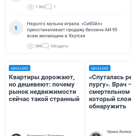
1 065
1
Недолго музыка играла. «СибОйл»
5
приостаналивает продажу бензина АИ-95
всем желающим в Якутске
888
Обсудить
МНЕНИЕ
МНЕНИЕ
Квартиры дорожают,
«Спуталась реч
но дешевеют: почему
пургу». Врач — 
рынок недвижимости
смертельном д
сейчас такой странный
который слож
обнаружить
Ирина Волкова
Екатерина Торопова