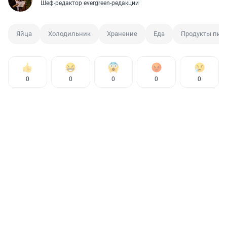
Шеф-редактор evergreen-редакции
Яйца
Холодильник
Хранение
Еда
Продукты пит
0
0
0
0
0