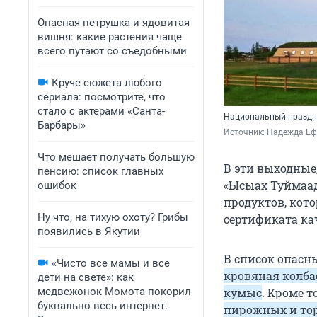
Опасная петрушка и ядовитая
вишня: какие растения чаще
всего путают со съедобными
Круче сюжета любого
сериала: посмотрите, что
стало с актерами «Санта-
Национальный праздни
Барбары»
Источник: 
Надежда Е
Что мешает получать большую
В эти выходные
пенсию: список главных
«Ысыах Туймаад
ошибок
продуктов, кото
Ну что, на тихую охоту? Грибы
сертификата ка
появились в Якутии
В список опасн
«Чисто все мамы и все
кровяная колбас
дети на свете»: как
медвежонок Момота покорил
кумыс
. Кроме 
буквально весь интернет.
пирожных и тор