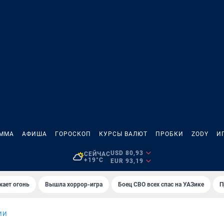
АММА
АФИША
ГОРОСКОП
КУРСЫ ВАЛЮТ
ПРОБКИ
ZODY
И
USD 80,93
СЕЙЧАС
+19°C
EUR 93,19
жает огонь
Вышла хоррор-игра
Боец СВО всех спас на УАЗике
П
ИИ