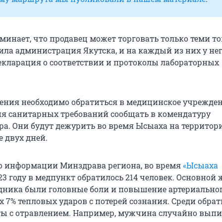
минает, что продавец может торговать только теми т
ила администрация Якутска, и на каждый из них у не
кларация о соответствии и протоколы лабораторных
ления необходимо обратиться в медицинское учреждени
я санитарных требований сообщать в комендатуру
ра. Они будут дежурить во время Ысыаха на территор
 двух дней.
по информации Минздрава региона, во время
«Ысыаха
23 году в медпункт обратилось 214 человек. Основной
здника были головные боли и повышение артериально
х 7% тепловых ударов с потерей сознания. Среди обр
ы с отравлением. Например, мужчина случайно выпи