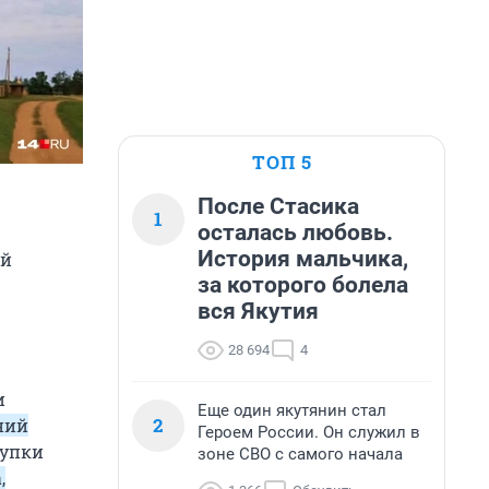
ТОП 5
После Стасика
1
осталась любовь.
История мальчика,
ый
за которого болела
вся Якутия
28 694
4
и
Еще один якутянин стал
2
ний
Героем России. Он служил в
купки
зоне СВО с самого начала
,