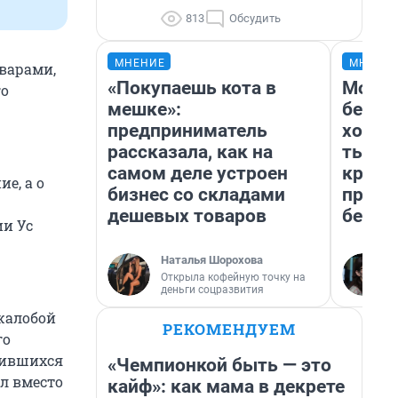
813
Обсудить
МНЕНИЕ
МНЕНИ
оварами,
«Покупаешь кота в
Мой б
го
мешке»:
береж
предприниматель
хотел
рассказала, как на
тысяч
самом деле устроен
креди
е, а о
бизнес со складами
приех
дешевых товаров
безоп
ии Ус
Наталья Шорохова
Открыла кофейную точку на
деньги соцразвития
 жалобой
РЕКОМЕНДУЕМ
го
атившихся
«Чемпионкой быть — это
л вместо
кайф»: как мама в декрете