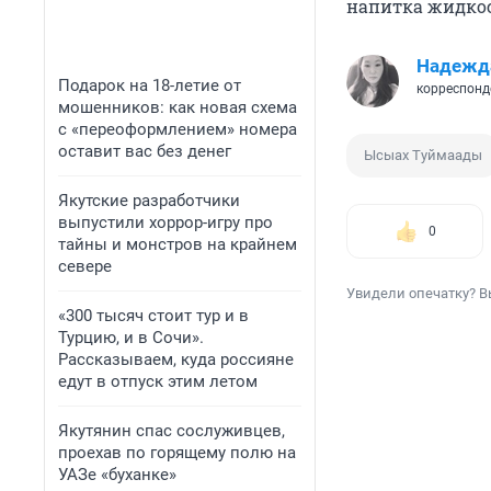
напитка жидкос
Надежд
Подарок на 18-летие от
корреспонд
мошенников: как новая схема
с «переоформлением» номера
оставит вас без денег
Ысыах Туймаады
Якутские разработчики
выпустили хоррор-игру про
0
тайны и монстров на крайнем
севере
Увидели опечатку? В
«300 тысяч стоит тур и в
Турцию, и в Сочи».
Рассказываем, куда россияне
едут в отпуск этим летом
Якутянин спас сослуживцев,
проехав по горящему полю на
УАЗе «буханке»