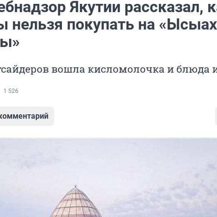
ебнадзор Якутии рассказал, 
ы нельзя покупать на «Ысыах
ды»
тсайдеров вошла кисломолочка и блюда 
1 526
 комментарий