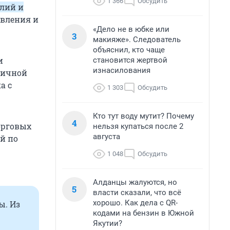
1 366
Обсудить
елий и
вления и
«Дело не в юбке или
3
макияже». Следователь
объяснил, кто чаще
и
становится жертвой
изнасилования
ничной
а с
1 303
Обсудить
Кто тут воду мутит? Почему
4
орговых
нельзя купаться после 2
августа
ий по
1 048
Обсудить
Алданцы жалуются, но
5
власти сказали, что всё
хорошо. Как дела с QR-
ы. Из
кодами на бензин в Южной
Якутии?