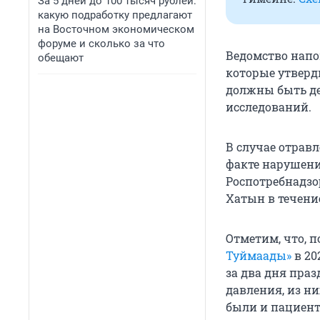
За 5 дней до 100 тысяч рублей:
какую подработку предлагают
на Восточном экономическом
форуме и сколько за что
Ведомство напо
обещают
которые утверд
должны быть де
исследований.
В случае отрав
факте нарушени
Роспотребнадзо
Хатын в течение
Отметим, что, 
Туймаады»
в 20
за два дня пра
давления, из ни
были и пациент