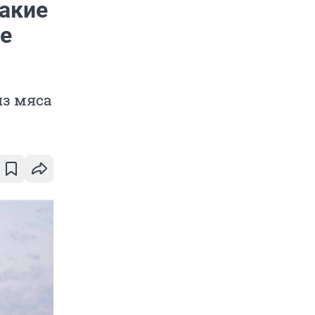
какие
е
из мяса