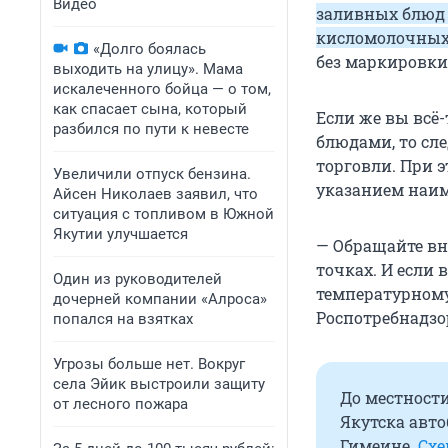
Видео
заливных блюд 
кисломолочных 
«Долго боялась
без маркировки
выходить на улицу». Мама
искалеченного бойца — о том,
как спасает сына, который
Если же вы всё
разбился по пути к невесте
блюдами, то сл
торговли. При 
Увеличили отпуск бензина.
указанием наим
Айсен Николаев заявил, что
ситуация с топливом в Южной
Якутии улучшается
— Обращайте вн
точках. И если 
Один из руководителей
температурному
дочерней компании «Алроса»
Роспотребнадзо
попался на взятках
Угрозы больше нет. Вокруг
села Эйик выстроили защиту
До местности
от лесного пожара
Якутска авт
Гимеине.
Схе