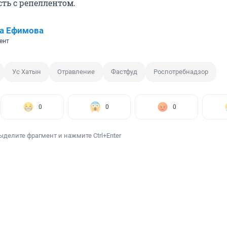
ть с репеллентом.
а Ефимова
ент
Ус Хатын
Отравление
Фастфуд
Роспотребнадзор
0
0
0
ыделите фрагмент и нажмите Ctrl+Enter