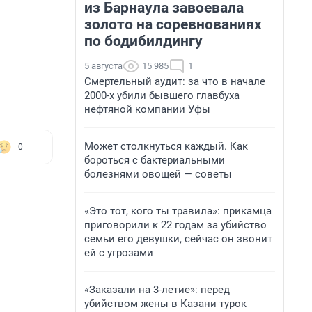
из Барнаула завоевала
золото на соревнованиях
по бодибилдингу
5 августа
15 985
1
Смертельный аудит: за что в начале
2000-х убили бывшего главбуха
нефтяной компании Уфы
Может столкнуться каждый. Как
0
бороться с бактериальными
болезнями овощей — советы
«Это тот, кого ты травила»: прикамца
приговорили к 22 годам за убийство
семьи его девушки, сейчас он звонит
ей с угрозами
«Заказали на 3-летие»: перед
убийством жены в Казани турок