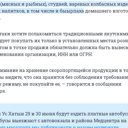
(мясных и рыбных), студней, вареных колбасных изд
напитков, в том числе и быырпаха
домашнего изгото
.
-таки хотите полакомиться традиционными якутским
едует покупать их только в установленных местах роз
этом в точке продажи обязательно должна быть вывеск
енования организации, ИНН или ОГРН.
имание на хранение скоропортящейся продукции в т
вы видите, что она хранится без соблюдения требован
 режиму, не покупайте ее, — говорится в сообщении
ра.
 Ус Хатын 29 и 30 июня будут ездить платные автобус
обусы выезжают с автовокзала и района Медцентра на
му маршрута мы публиковали в нашем материале
.