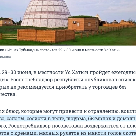
к «Ысыах Туймаады» состоится 29 и 30 июня в местности Ус Хатын
фимова
, 29–30 июня, в местности Ус Хатын пройдет ежегодн
ы». Роспотребнадзор республики опубликовал список
рые не рекомендуется приобретать у торговцев без
чества.
ых блюд, которые могут привести к отравлению, вошл
а, салаты, сосиски в тесте, шаурма, быырпах и домаш
того, Роспотребнадзор посоветовал воздержаться от по
тов с кремами, мясных рулетов из мякоти голов скота