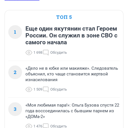
ТОП 5
Еще один якутянин стал Героем
1
России. Он служил в зоне СВО с
самого начала
1 698
Обсудить
«Дело не в юбке или макияже». Следователь
2
объяснил, кто чаще становится жертвой
изнасилования
1 509
Обсудить
«Моя любимая пара!»: Ольга Бузова спустя 22
3
года воссоединилась с бывшим парнем из
«ДОМа-2»
1 476
Обсудить