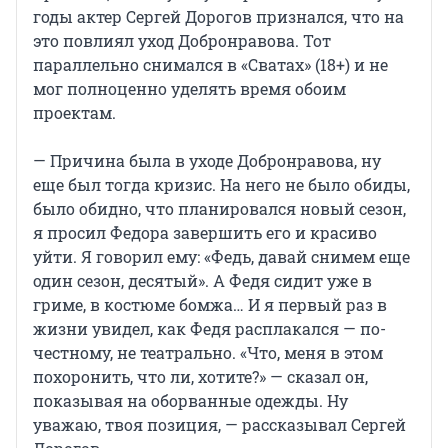
годы актер Сергей Дорогов признался, что на
это повлиял уход Добронравова. Тот
параллельно снимался в «Сватах» (18+) и не
мог полноценно уделять время обоим
проектам.
— Причина была в уходе Добронравова, ну
еще был тогда кризис. На него не было обиды,
было обидно, что планировался новый сезон,
я просил Федора завершить его и красиво
уйти. Я говорил ему: «Федь, давай снимем еще
один сезон, десятый». А Федя сидит уже в
гриме, в костюме бомжа… И я первый раз в
жизни увидел, как Федя расплакался — по-
честному, не театрально. «Что, меня в этом
похоронить, что ли, хотите?» — сказал он,
показывая на оборванные одежды. Ну
уважаю, твоя позиция, — рассказывал Сергей