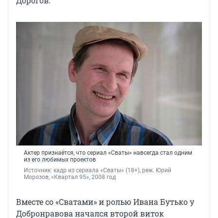
Дорогов.
Актер признаётся, что сериал «Сваты» навсегда стал одним
из его любимых проектов
Источник: 
кадр из сериала «Сваты» (18+), реж. Юрий 
Морозов, 
«Квартал 95», 2008 год
Вместе со «Сватами» и ролью Ивана Бутько у
Добронравова начался второй виток