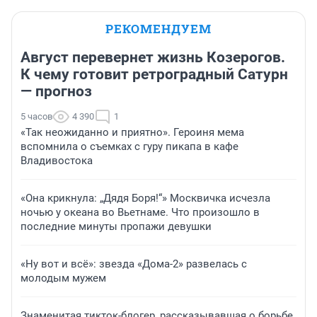
РЕКОМЕНДУЕМ
Август перевернет жизнь Козерогов.
К чему готовит ретроградный Сатурн
— прогноз
5 часов
4 390
1
«Так неожиданно и приятно». Героиня мема
вспомнила о съемках с гуру пикапа в кафе
Владивостока
«Она крикнула: „Дядя Боря!“» Москвичка исчезла
ночью у океана во Вьетнаме. Что произошло в
последние минуты пропажи девушки
«Ну вот и всё»: звезда «Дома-2» развелась с
молодым мужем
Знаменитая тикток-блогер, рассказывавшая о борьбе