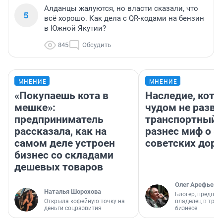
Алданцы жалуются, но власти сказали, что
5
всё хорошо. Как дела с QR-кодами на бензин
в Южной Якутии?
845
Обсудить
МНЕНИЕ
МНЕНИЕ
«Покупаешь кота в
Наследие, кото
мешке»:
чудом не разва
предприниматель
транспортный 
рассказала, как на
разнес миф о 
самом деле устроен
советских доро
бизнес со складами
дешевых товаров
Олег Арефьев
Наталья Шорохова
Блогер, предпри
Открыла кофейную точку на
владелец в тра
деньги соцразвития
бизнесе