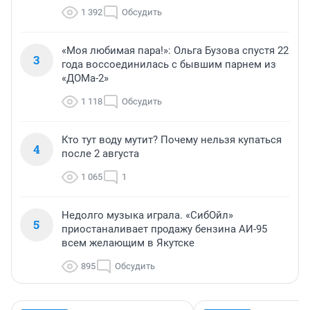
1 392
Обсудить
«Моя любимая пара!»: Ольга Бузова спустя 22
3
года воссоединилась с бывшим парнем из
«ДОМа-2»
1 118
Обсудить
Кто тут воду мутит? Почему нельзя купаться
4
после 2 августа
1 065
1
Недолго музыка играла. «СибОйл»
5
приостаналивает продажу бензина АИ-95
всем желающим в Якутске
895
Обсудить