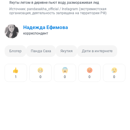
Якуты летом в деревне пьют воду, размораживая лед
Источник: 
pandasakha_official 
/ 
Instagram (экстремистская 
организация, деятельность запрещена на территории РФ)
Надежда Ефимова
корреспондент
Блогер
Панда Саха
Якутия
Дети в интернете
1
0
0
0
0