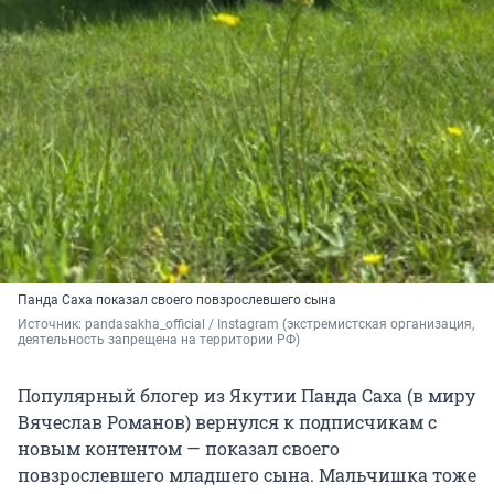
Панда Саха показал своего повзрослевшего сына
Источник: 
pandasakha_official / Instagram (экстремистская организация, 
деятельность запрещена на территории РФ)
Популярный блогер из Якутии Панда Саха (в миру
Вячеслав Романов) вернулся к подписчикам с
новым контентом — показал своего
повзрослевшего младшего сына. Мальчишка тоже