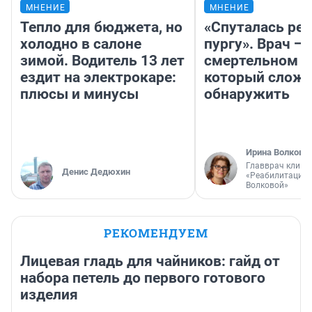
МНЕНИЕ
МНЕНИЕ
Тепло для бюджета, но
«Спуталась реч
холодно в салоне
пургу». Врач — 
зимой. Водитель 13 лет
смертельном д
ездит на электрокаре:
который слож
плюсы и минусы
обнаружить
Ирина Волкова
Главврач клини
Денис Дедюхин
«Реабилитация 
Волковой»
РЕКОМЕНДУЕМ
Лицевая гладь для чайников: гайд от
набора петель до первого готового
изделия