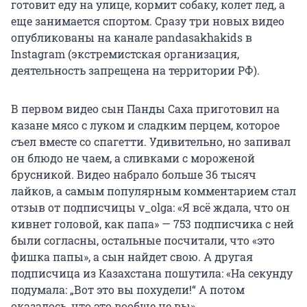
готовит еду на улице, кормит собаку, колет лед, а
еще занимается спортом. Сразу три новых видео
опубликованы на канале pandasakhakids в
Instagram (экстремистская организация,
деятельность запрещена на территории РФ).
В первом видео сын Панды Саха приготовил на
казане мясо с луком и сладким перцем, которое
съел вместе со спагетти. Удивительно, но запивал
он блюдо не чаем, а сливками с мороженой
брусникой. Видео набрало больше 36 тысяч
лайков, а самым популярным комментарием стал
отзыв от подписчицы v_olga: «Я всё ждала, что он
кивнет головой, как папа» — 753 подписчика с ней
были согласны, остальные посчитали, что «это
фишка папы», а сын найдет свою. А другая
подписчица из Казахстана пошутила: «На секунду
подумала: „Вот это вы похудели!“ А потом
оказалось, что это вообще не вы».