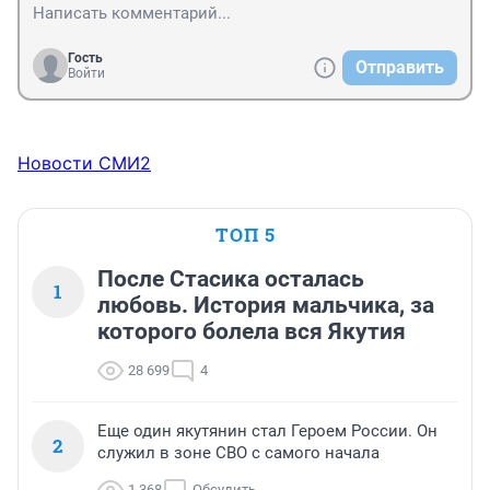
Гость
Отправить
Войти
Новости СМИ2
ТОП 5
После Стасика осталась
1
любовь. История мальчика, за
которого болела вся Якутия
28 699
4
Еще один якутянин стал Героем России. Он
2
служил в зоне СВО с самого начала
1 368
Обсудить