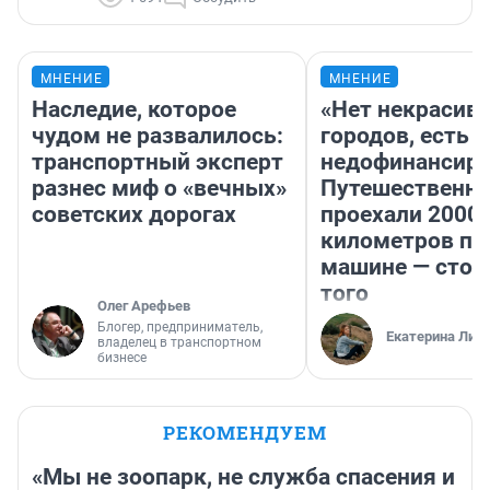
МНЕНИЕ
МНЕНИЕ
Наследие, которое
«Нет некрасив
чудом не развалилось:
городов, есть
транспортный эксперт
недофинансиро
разнес миф о «вечных»
Путешественн
советских дорогах
проехали 2000
километров по 
машине — стои
того
Олег Арефьев
Блогер, предприниматель,
Екатерина Лит
владелец в транспортном
бизнесе
РЕКОМЕНДУЕМ
«Мы не зоопарк, не служба спасения и