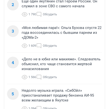
Еще один якутянин стал Героем России. Он
2
служил в зоне СВО с самого начала
1 790
Обсудить
«Моя любимая пара!»: Ольга Бузова спустя 22
3
года воссоединилась с бывшим парнем из
«ДОМа-2»
1 609
Обсудить
«Дело не в юбке или макияже». Следователь
4
объяснил, кто чаще становится жертвой
изнасилования
1 566
Обсудить
Недолго музыка играла. «СибОйл»
5
приостаналивает продажу бензина АИ-95
всем желающим в Якутске
1 094
Обсудить