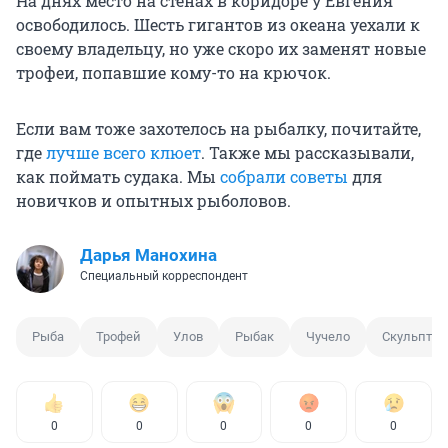
На днях место на стенах в коридоре у Евгения
освободилось. Шесть гигантов из океана уехали к
своему владельцу, но уже скоро их заменят новые
трофеи, попавшие кому-то на крючок.
Если вам тоже захотелось на рыбалку, почитайте,
где
лучше всего клюет
. Также мы рассказывали,
как поймать судака. Мы
собрали советы
для
новичков и опытных рыболовов.
Дарья Манохина
Специальный корреспондент
Рыба
Трофей
Улов
Рыбак
Чучело
Скульптур
0
0
0
0
0