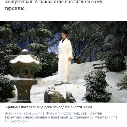
заслуживал. А наказание настигло и саму
героиню.
В фильме показали еще один эпизод из юности О-Рен
Источник: 
«Убить Билла. Фильм 1» (2003 год), реж. Квентин 
Тарантино, кинокомпания A Band Apart, дистрибьютор Miramax Films 
/ «Кинопоиск»