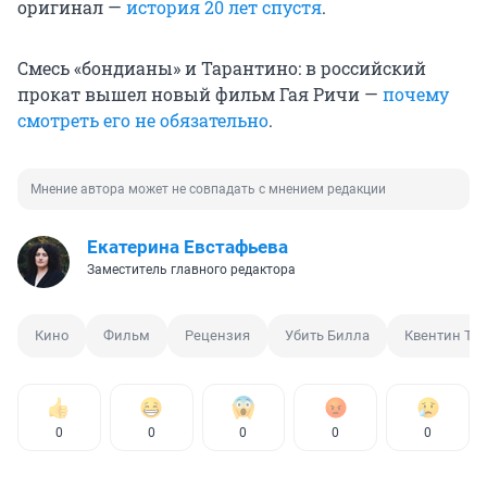
оригинал —
история 20 лет спустя
.
Смесь «бондианы» и Тарантино: в российский
прокат вышел новый фильм Гая Ричи —
почему
смотреть его не обязательно
.
Мнение автора может не совпадать с мнением редакции
Екатерина Евстафьева
Заместитель главного редактора
Кино
Фильм
Рецензия
Убить Билла
Квентин Та
0
0
0
0
0