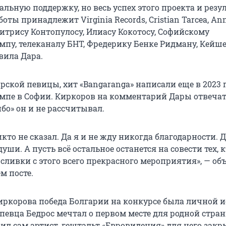
альную поддержку, но весь успех этого проекта и резу
оты принадлежит Virginia Records, Cristian Tarcea, Ann
митрису Контопулосу, Илиасу Кокотосу, Софийскому
мпу, телеканалу БНТ, Фредерику Бенке Ридману, Кейш
вила Дара.
рской певицы, хит «Bangaranga» написали еще в 2023 
мпе в Софии. Киркоров на комментарий Дары отвечат
ибо» он и не рассчитывал.
кто не сказал. Да я и не жду никогда благодарности. 
души. А пусть всё остальное останется на совести тех, 
сливки с этого всего прекрасного мероприятия», — об
м посте.
ркорова победа Болгарии на конкурсе была личной и
певца Бедрос мечтал о первом месте для родной стран
вил сам артист, гештальт «Евровидения» для него закр