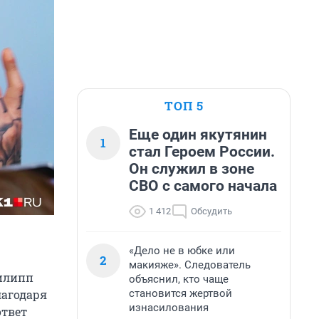
ТОП 5
Еще один якутянин
1
стал Героем России.
Он служил в зоне
СВО с самого начала
1 412
Обсудить
«Дело не в юбке или
2
макияже». Следователь
Филипп
объяснил, кто чаще
становится жертвой
лагодаря
изнасилования
ответ