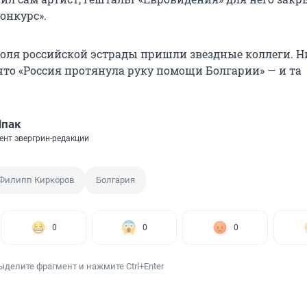
онкурс».
оля российской эстрады пришли звездные коллеги. 
что «Россия протянула руку помощи Болгарии» — и та
Шпак
ент эвергрин-редакции
Филипп Киркоров
Болгария
0
0
0
ыделите фрагмент и нажмите Ctrl+Enter