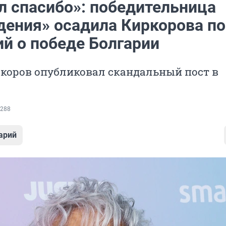
л спасибо»: победительница
дения» осадила Киркорова по
ий о победе Болгарии
коров опубликовал скандальный пост в
288
арий