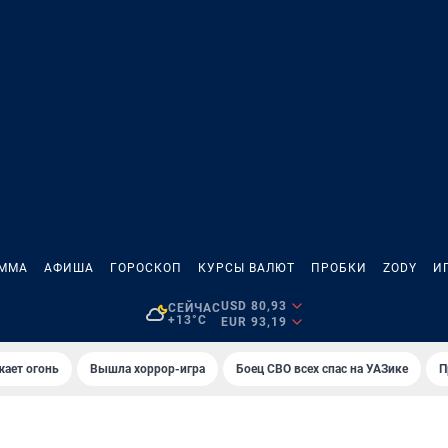
АММА
АФИША
ГОРОСКОП
КУРСЫ ВАЛЮТ
ПРОБКИ
ZODY
И
USD 80,93
СЕЙЧАС
+13°C
EUR 93,19
жает огонь
Вышла хоррор-игра
Боец СВО всех спас на УАЗике
П