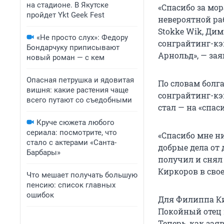
на стадионе. В Якутске
«Спасибо за мор
пройдет Ykt Geek Fest
невероятной раб
Stokke Wik, Ди
«Не просто слух»: Федору
сонграйтинг-кэ
Бондарчуку приписывают
Арнольд», — зая
новый роман — с кем
Опасная петрушка и ядовитая
По словам болга
вишня: какие растения чаще
сонграйтинг-кэ
всего путают со съедобными
стал — на «спас
Круче сюжета любого
сериала: посмотрите, что
«Спасибо мне ни
стало с актерами «Санта-
добрые дела от 
Барбары»
получил и снял 
Киркоров в свое
Что мешает получать большую
пенсию: список главных
ошибок
Для Филиппа Ки
Покойный отец 
Теперь, как зая