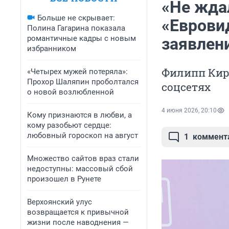
«Не жда
Больше не скрывает:
«Еврови
Полина Гагарина показала
романтичные кадры с новым
заявлен
избранником
Филипп Кир
«Четырех мужей потеряла»:
Прохор Шаляпин проболтался
соцсетях
о новой возлюбленной
4 июня 2026, 20:10
Кому признаются в любви, а
кому разобьют сердце:
любовный гороскоп на август
1
коммент
Множество сайтов враз стали
недоступны: массовый сбой
произошел в Рунете
Верхоянский улус
возвращается к привычной
жизни после наводнения —