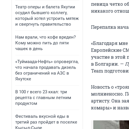
певица четко о
Театр оперы и балета Якутии
никакого отнош
осудил бывшего коллегу,
который хотел устроить мятеж
и свергнуть правительство
Перепалка начал
Нам врали, что кофе вреден?
«Благодаря мне
Кому можно пить до пяти
чашек в день
Европейские СМ
участие в этой 
«Туймаада-Нефть» опровергла,
в Болгарии. —
П
что начала продавать дизель
Team подготови
без ограничений на АЗС в
Якутске
Новость о «тро
В 100 г всего 23 ккал: три
молниеносно. П
рецепта с главным летним
артисту. Она за
продуктом
комары» и назва
Фестиваль вкусной еды в
третий раз пройдет в поселке
Кысыл-Сыре