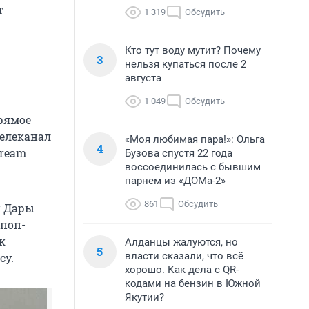
т
1 319
Обсудить
Кто тут воду мутит? Почему
3
нельзя купаться после 2
августа
1 049
Обсудить
рямое
телеканал
«Моя любимая пара!»: Ольга
4
Dream
Бузова спустя 22 года
воссоединилась с бывшим
парнем из «ДОМа-2»
861
Обсудить
й Дары
 поп-
к
Алданцы жалуются, но
5
власти сказали, что всё
су.
хорошо. Как дела с QR-
кодами на бензин в Южной
Якутии?