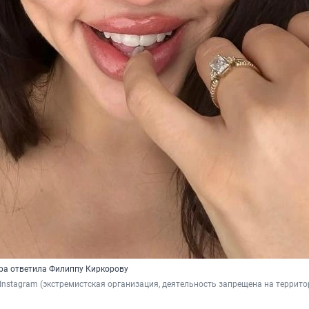
ра ответила Филиппу Киркорову
 Instagram (экстремистская организация, деятельность запрещена на террито