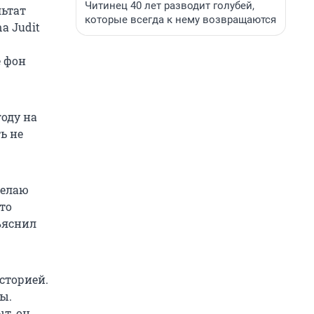
Читинец 40 лет разводит голубей,
льтат
которые всегда к нему возвращаются
a Judit
е фон
году на
ь не
Делаю
кто
ъяснил
сторией.
ы.
ыт, он