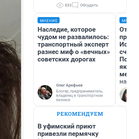
833
Обсудить
МНЕНИЕ
МНЕНИ
Наследие, которое
Отвра
чудом не развалилось:
прекр
транспортный эксперт
Истор
разнес миф о «вечных»
счаст
советских дорогах
Посмо
якутс
метр 
насил
Олег Арефьев
Блогер, предприниматель,
владелец в транспортном
бизнесе
РЕКОМЕНДУЕМ
В уфимский приют
привезли пермячку