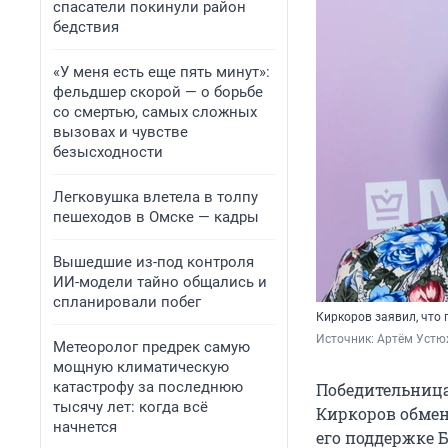
спасатели покинули район
бедствия
«У меня есть еще пять минут»:
фельдшер скорой — о борьбе
со смертью, самых сложных
вызовах и чувстве
безысходности
Легковушка влетела в толпу
пешеходов в Омске — кадры
Вышедшие из-под контроля
ИИ-модели тайно общались и
спланировали побег
Киркоров заявил, что 
Источник: 
Артём Устю
Метеоролог предрек самую
мощную климатическую
катастрофу за последнюю
Победительница
тысячу лет: когда всё
Киркоров обмен
начнется
его поддержке Б