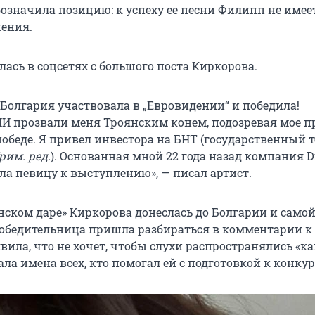
бозначила позицию: к успеху ее песни Филипп не имее
ения.
ась в соцсетях с большого поста Киркорова.
 Болгария участвовала в „Евровидении“ и победила!
И прозвали меня Троянским конем, подозревая мое п
победе. Я привел инвестора на БНТ (государственный 
рим. ред.
). Основанная мной 22 года назад компания 
ла певицу к выступлению», — писал артист.
янском даре» Киркорова донеслась до Болгарии и само
обедительница пришла разбираться в комментарии к
явила, что не хочет, чтобы слухи распространялись «ка
ла имена всех, кто помогал ей с подготовкой к конкур