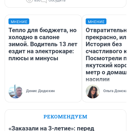
830
Обсудить
МНЕНИЕ
МНЕНИЕ
Тепло для бюджета, но
Отвратительно
холодно в салоне
прекрасно, или
зимой. Водитель 13 лет
История без
ездит на электрокаре:
счастливого ко
плюсы и минусы
Посмотрели п
якутский коро
метр о домаш
насилии
Денис Дедюхин
Ольга Донская
РЕКОМЕНДУЕМ
«Заказали на 3-летие»: перед