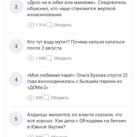
«Дело не в юбке или макияже». Следователь
2
объяснил, кто чаще становится жертвой
изнасилования
1 314
Обсудить
Кто тут воду мутит? Почему нельзя купаться
3
после 2 августа
1 049
Обсудить
«Моя любимая пара!»: Ольга Бузова спустя 22
4
года воссоединилась с бывшим парнем из
«ДОМа-2»
839
Обсудить
Алданцы жалуются, но власти сказали, что
5
всё хорошо. Как дела с QR-кодами на бензин
в Южной Якутии?