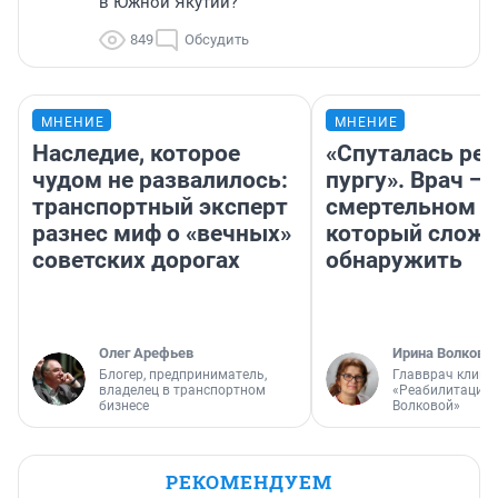
в Южной Якутии?
849
Обсудить
МНЕНИЕ
МНЕНИЕ
Наследие, которое
«Спуталась реч
чудом не развалилось:
пургу». Врач — 
транспортный эксперт
смертельном д
разнес миф о «вечных»
который слож
советских дорогах
обнаружить
Олег Арефьев
Ирина Волкова
Блогер, предприниматель,
Главврач клини
владелец в транспортном
«Реабилитация 
бизнесе
Волковой»
РЕКОМЕНДУЕМ