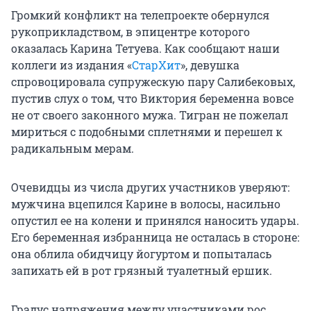
Громкий конфликт на телепроекте обернулся
рукоприкладством, в эпицентре которого
оказалась Карина Тетуева. Как сообщают наши
коллеги из издания «
СтарХит
», девушка
спровоцировала супружескую пару Салибековых,
пустив слух о том, что Виктория беременна вовсе
не от своего законного мужа. Тигран не пожелал
мириться с подобными сплетнями и перешел к
радикальным мерам.
Очевидцы из числа других участников уверяют:
мужчина вцепился Карине в волосы, насильно
опустил ее на колени и принялся наносить удары.
Его беременная избранница не осталась в стороне:
она облила обидчицу йогуртом и попыталась
запихать ей в рот грязный туалетный ершик.
Градус напряжения между участниками рос