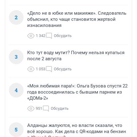
«Дело не в юбке или макияже». Следователь
2
объяснил, кто чаще становится жертвой
изнасилования
1 342
Обсудить
Кто тут воду мутит? Почему нельзя купаться
3
после 2 августа
1 053
Обсудить
«Моя любимая пара!»: Ольга Бузова спустя 22
4
года воссоединилась с бывшим парнем из
«ДОМа-2»
951
Обсудить
Алданцы жалуются, но власти сказали, что
5
всё хорошо. Как дела с QR-кодами на бензин