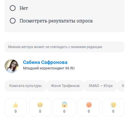
Нет
Посмотреть результаты опроса
Мнение автора может не совпадать с мнением редакции
Сабина Сафронова
Младший корреспондент 86.RU
Комната культуры
Женя Трофимов
ХМАО — Югра
Кон
0
0
0
0
0