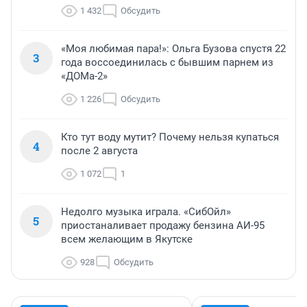
1 432
Обсудить
«Моя любимая пара!»: Ольга Бузова спустя 22
3
года воссоединилась с бывшим парнем из
«ДОМа-2»
1 226
Обсудить
Кто тут воду мутит? Почему нельзя купаться
4
после 2 августа
1 072
1
Недолго музыка играла. «СибОйл»
5
приостаналивает продажу бензина АИ-95
всем желающим в Якутске
928
Обсудить