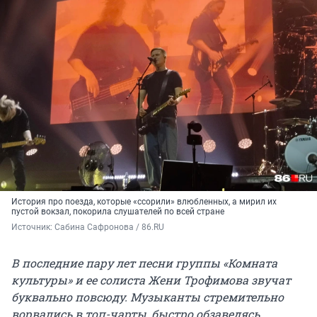
История про поезда, которые «ссорили» влюбленных, а мирил их
пустой вокзал, покорила слушателей по всей стране
Источник: 
Сабина Сафронова / 86.RU
В последние пару лет песни группы «Комната
культуры» и ее солиста Жени Трофимова звучат
буквально повсюду. Музыканты стремительно
ворвались в топ-чарты, быстро обзаведясь