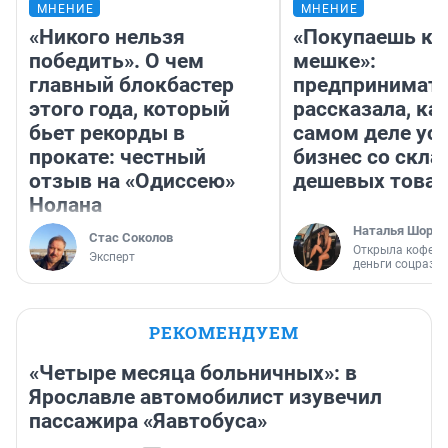
МНЕНИЕ
МНЕНИЕ
«Никого нельзя
«Покупаешь ко
победить». О чем
мешке»:
главный блокбастер
предпринимат
этого года, который
рассказала, как
бьет рекорды в
самом деле ус
прокате: честный
бизнес со скл
отзыв на «Одиссею»
дешевых това
Нолана
Наталья Шорох
Стас Соколов
Открыла кофейн
Эксперт
деньги соцразв
РЕКОМЕНДУЕМ
«Четыре месяца больничных»: в
Ярославле автомобилист изувечил
пассажира «Яавтобуса»