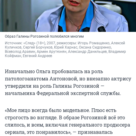
Образ Галины Рогозиной полюбился многим
Источник: 
«След» (18+), 2007, режиссеры: Игорь Ромащенко, Алексей 
Куличков, Сергей Борчуков, Юрий Харнас, Оксана Сидоренко, 
Всеволод Аравин, Армен Арутюнян, Александр Данильцев, Владимир 
Койфман, Евгений Андреев
Изначально Ольга пробовалась на роль
патологоанатома Антоновой, но внезапно актрису
утвердили на роль Галины Рогозиной —
начальника Федеральной экспертной службы.
«Мое лицо всегда было модельное. Плюс есть
строгость во взгляде. В образе Рогозиной всё это
слилось, и всем, включая генерального продюсера
сериала, это понравилось», — признавалась