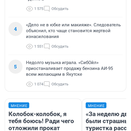
1 575
Обсудить
«Дело не в юбке или макияже». Следователь
4
объяснил, кто чаще становится жертвой
изнасилования
1 551
Обсудить
Недолго музыка играла. «СибОйл»
5
приостаналивает продажу бензина АИ-95
всем желающим в Якутске
1 074
Обсудить
МНЕНИЕ
МНЕНИЕ
Колобок-колобок, я
«За неделю две
тебя боюсь! Ради чего
были страшные
отложили прокат
туристка расск