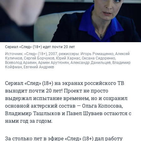
Сериал «След» (18+) идет почти 20 лет
Источник: 
«След» (18+), 2007, режиссеры: Игорь Ромащенко, Алексей 
Куличков, Сергей Борчуков, Юрий Харнас, Оксана Сидоренко, 
Всеволод Аравин, Армен Арутюнян, Александр Данильцев, Владимир 
Койфман, Евгений Андреев
Сериал «След» (18+) на экранах российского ТВ
выходит почти 20 лет! Проект не просто
выдержал испытание временем, но и сохранил
основной актерский состав — Ольга Копосова,
Владимир Ташлыков и Павел Шуваев остаются с
нами год за годом.
За столько лет в эфире «След» (18+) дал работу