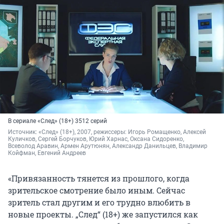
В сериале «След» (18+) 3512 серий
Источник: 
«След» (18+), 2007, режиссеры: Игорь Ромащенко, Алексей 
Куличков, Сергей Борчуков, Юрий Харнас, Оксана Сидоренко, 
Всеволод Аравин, Армен Арутюнян, Александр Данильцев, Владимир 
Койфман, Евгений Андреев
«Привязанность тянется из прошлого, когда
зрительское смотрение было иным. Сейчас
зритель стал другим и его трудно влюбить в
новые проекты. „След“ (18+) же запустился как