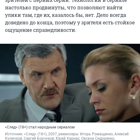
настолько продвинуты, что позволяют найти
улики там, где их, казалось бы, нет. Дело всегда
доведено до конца, поэтому у зрителя есть стойкое
ощущение справедливости.
«След» (18+) стал народным сериалом
Источник: 
«След» (18+), 2007, режиссеры: Игорь Ромащенко, Алексей 
Куличков, Сергей Борчуков, Юрий Харнас, Оксана Сидоренко, 