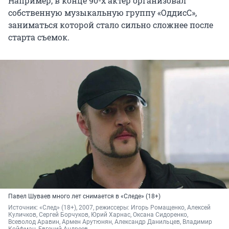
Например, в конце 90-х актер организовал
собственную музыкальную группу «ОддисС»,
заниматься которой стало сильно сложнее после
старта съемок.
Павел Шуваев много лет снимается в «Следе» (18+)
Источник: 
«След» (18+), 2007, режиссеры: Игорь Ромащенко, Алексей 
Куличков, Сергей Борчуков, Юрий Харнас, Оксана Сидоренко, 
Всеволод Аравин, Армен Арутюнян, Александр Данильцев, Владимир 
Койфман, Евгений Андреев