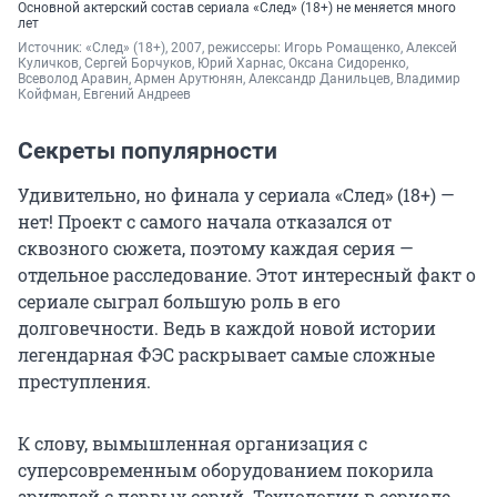
Основной актерский состав сериала «След» (18+) не меняется много
лет
Источник: 
«След» (18+), 2007, режиссеры: Игорь Ромащенко, Алексей 
Куличков, Сергей Борчуков, Юрий Харнас, Оксана Сидоренко, 
Всеволод Аравин, Армен Арутюнян, Александр Данильцев, Владимир 
Койфман, Евгений Андреев
Секреты популярности
Удивительно, но финала у сериала «След» (18+) —
нет! Проект с самого начала отказался от
сквозного сюжета, поэтому каждая серия —
отдельное расследование. Этот интересный факт о
сериале сыграл большую роль в его
долговечности. Ведь в каждой новой истории
легендарная ФЭС раскрывает самые сложные
преступления.
К слову, вымышленная организация с
суперсовременным оборудованием покорила
зрителей с первых серий. Технологии в сериале