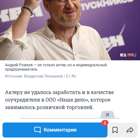
Андрей Рожков — не только актер, но и индивидуальный
предприниматель
Источник: 
Владислав Лоншаков / E1.RU
Актеру не удалось заработать и в качестве
соучредителя в ООО «Наше дело», которое
занималось розничной торговлей.
3
У Рожкова есть две действующие компании.
Комментарии
ООО «Горизонт», в которой он также выступает
соучредителем, занимается производством кино,