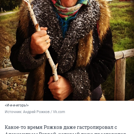
«И-и-и-игорь!»
Источник: 
Андрей Рожков / Vk.com
Какое-то время Рожков даже гастролировал с