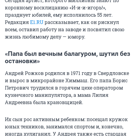
Сегодня артист, которого миллионы знают по
коронному восклицанию «И-и-и-игорь!»,
празднует юбилей, ему исполнилось 55 лет.
Редакция
E1.RU
рассказывает, как он рискнул
всем, оставил работу на заводе и посвятил свою
жизнь любимому делу — юмору.
«Папа был вечным балагуром, шутил без
остановки»
Андрей Рожков родился в 1971 году в Свердловске
и вырос в микрорайоне Химмаш. Его папа Борис
Петрович трудился в горячем цехе оператором
кузнечного манипулятора, а мама Лилия
Андреевна была крановщицей.
Их сын рос активным ребенком: посещал кружок
юных техников, занимался спортом и, конечно,
иногда хулиганил. У Андрея также есть старшая